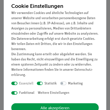
Cookie Einstellungen
Wir verwenden Cookies und ähnliche Technologien auf
unserer Website und verarbeiten personenbezogene Daten
von Besucher:innen (z.B. IP-Adresse), um z.B. Inhalte und
Anzeigen zu personalisieren, Medien von Drittanbietern
einzubinden oder Zugriffe auf unsere Website zu analysieren.
Die Datenverarbeitung erfolgt erst durch gesetzte Cookies.
Artikel-Nr.:
CHE-881236011
Artikel-Nr.:
48498-04
Wir teilen Daten mit Dritten, die wir in den Einstellungen
Orcein, 1 g
Tartrazin, E 102, 100 g
benennen.
Die Zustimmung kann erteilt oder abgelehnt werden. Sie
haben das Recht, nicht einzuwilligen und die Einwilligung zu
einem späteren Zeitpunkt zu ändern oder zu widerrufen.
27,30 €
78,00 €
Weitere Informationen finden Sie in unserer
Daten­schutz­
erklärung
.
Essenziell
Statistik
Marketing
Funktional
Weitere Einstellungen
Alle akzeptieren