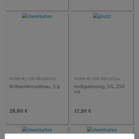
Artikel-Nr.:
CHE-881080013
Artikel-Nr.:
CHE-881110334
Brilliantkresolblau, 5 g
Indigolösung, 5%, 250
ml
28,80 €
17,50 €