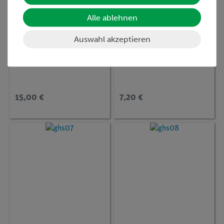
Alle ablehnen
Auswahl akzeptieren
Artikel-Nr.:
CHE-881318513
Artikel-Nr.:
CHE-881106911
Safranin T, 5 g
Indigokarmin, 1 g
15,00 €
7,20 €