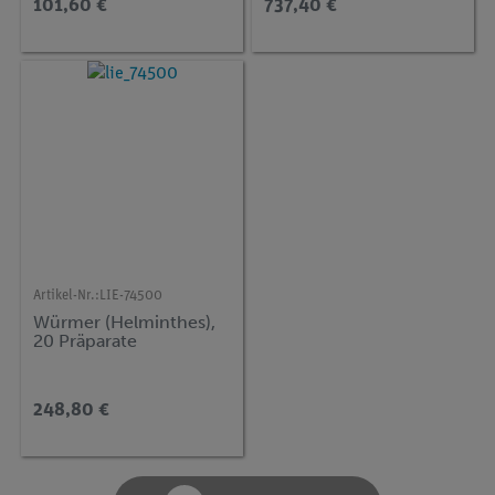
101,60 €
737,40 €
Präparate
Haustiere.
Artikel-Nr.:
LIE-74500
Würmer (Helminthes),
20 Präparate
248,80 €