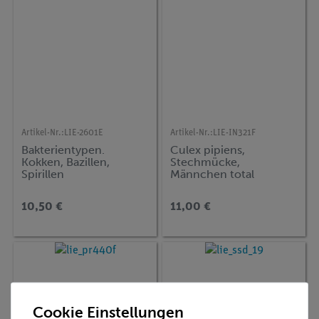
Artikel-Nr.:
LIE-2601E
Artikel-Nr.:
LIE-IN321F
Bakterientypen.
Culex pipiens,
Kokken, Bazillen,
Stechmücke,
Spirillen
Männchen total
10,50 €
11,00 €
Cookie Einstellungen