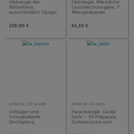
Histologie der
Histologie. Männliche
Wirbeltiere,
Geschlechtsorgane, 7
ausschließlich Säuger,
Mikropräparate
25 Präparate
218,90 €
61,10 €
Artikel-Nr.:
LIE-74100N
Artikel-Nr.:
LIE-3900
Urflügler und
Parasitologie. Große
Schnabelkerfe
Serie – 50 Präparate.
(Archiptera,
Einheimische und
Rhynchota), neue
tropische Parasiten des
erweiterte Serie, 10
Menschen und der