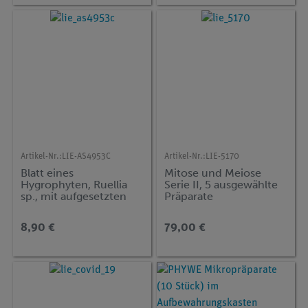
Artikel-Nr.:
LIE-AS4953C
Artikel-Nr.:
LIE-5170
Blatt eines
Mitose und Meiose
Hygrophyten, Ruellia
Serie II, 5 ausgewählte
sp., mit aufgesetzten
Präparate
Spaltöffnungen,
tropische
8,90 €
79,00 €
Schattenpflanze, quer