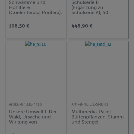
Schwämme und
Schulserie B
Hohltiere
(Ergänzung zu
(Coelenterata, Porifera),
Schulserie A), 50
neue erweiterte Serie,
Präparate
10 Präparate
108,50 €
448,90 €
Artikel-Nr.:
LIE-4510
Artikel-Nr.:
LIE-SMD-32
Unsere Umwelt I. Der
Multimedia-Paket:
Wald, Ursache und
Blütenpflanzen, Stamm
Wirkung von
und Stengel,
Waldschäden, 20 Präp.
Ergänzungssatz von 12
Einheiten, Lehrerpaket