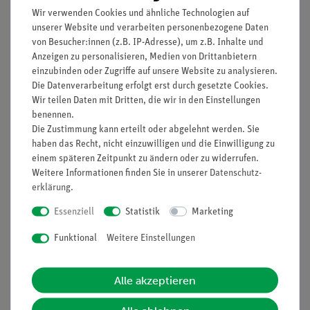
Wir verwenden Cookies und ähnliche Technologien auf
unserer Website und verarbeiten personenbezogene Daten
von Besucher:innen (z.B. IP-Adresse), um z.B. Inhalte und
Anzeigen zu personalisieren, Medien von Drittanbietern
einzubinden oder Zugriffe auf unsere Website zu analysieren.
Artikel-Nr.:
LIE-PR440F
Artikel-Nr.:
LIE-SSD-19
Die Datenverarbeitung erfolgt erst durch gesetzte Cookies.
Gemischte Protozoen
Multimedia-Paket:
aus Infusionen.
Genetik, Basissatz von 6
Wir teilen Daten mit Dritten, die wir in den Einstellungen
Übersichtspräparat mit
Einheiten, Schülersatz
benennen.
vielen verschiedenen
Die Zustimmung kann erteilt oder abgelehnt werden. Sie
Arten
haben das Recht, nicht einzuwilligen und die Einwilligung zu
12,80 €
69,60 €
einem späteren Zeitpunkt zu ändern oder zu widerrufen.
Weitere Informationen finden Sie in unserer
Daten­schutz­
erklärung
.
Essenziell
Statistik
Marketing
Funktional
Weitere Einstellungen
Alle akzeptieren