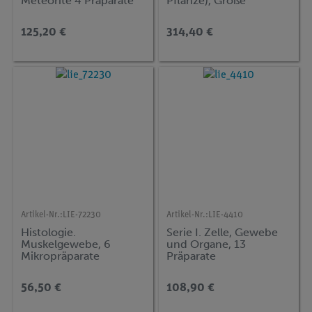
Meteorite 4 Präparate
Pflanze), Große
Format 30x45 cm, ohne
Spezialserie, 25
Verpackung
Präparate
125,20 €
314,40 €
Artikel-Nr.:
LIE-72230
Artikel-Nr.:
LIE-4410
Histologie.
Serie I. Zelle, Gewebe
Muskelgewebe, 6
und Organe, 13
Mikropräparate
Präparate
56,50 €
108,90 €