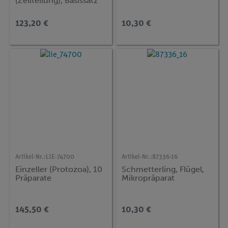
(Zellteilung), Basissatz
von 6 Einheiten,
Lehrerpaket
123,20 €
10,30 €
Artikel-Nr.:
LIE-74700
Artikel-Nr.:
87336-16
Einzeller (Protozoa), 10
Schmetterling, Flügel,
Präparate
Mikropräparat
145,50 €
10,30 €