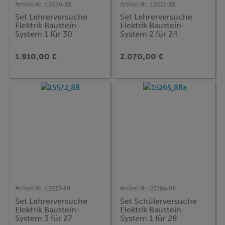
Artikel-Nr.:
15569-88
Artikel-Nr.:
15571-88
Set Lehrerversuche
Set Lehrerversuche
Elektrik Baustein-
Elektrik Baustein-
System 1 für 30
System 2 für 24
Versuche, DEMO
Versuche, DEMO
advanced Physik ET-BS
advanced Physik ET-
1.910,00 €
2.070,00 €
IND
Artikel-Nr.:
15572-88
Artikel-Nr.:
25264-88
Set Lehrerversuche
Set Schülerversuche
Elektrik Baustein-
Elektrik Baustein-
System 3 für 27
System 1 für 28