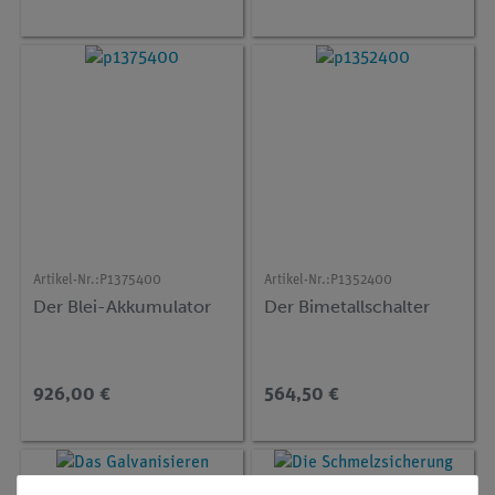
Artikel-Nr.:
P1375400
Artikel-Nr.:
P1352400
Der Blei-Akkumulator
Der Bimetallschalter
926,00 €
564,50 €