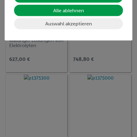
Alle ablehnen
Auswahl akzeptieren
Artikel-Nr.:
P1353800
Artikel-Nr.:
P1375200
Die Leitfähigkeit
Das Galvanisieren
wässriger Lösungen von
Elektrolyten
627,00 €
748,80 €