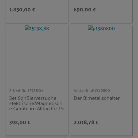
Versuche, DEMO
Versuche, TESS
advanced Physik ET-
advanced Physik EB-BS
1.850,00 €
690,00 €
TRO
Artikel-Nr.:
15238-88
Artikel-Nr.:
P1380800
Set Schülerversuche
Der Bimetallschalter
Elektrische/Magnetisch
e Geräte im Alltag für 15
Versuche, TESS
beginner Natur und
392,00 €
2.018,78 €
Technik NT-EMG