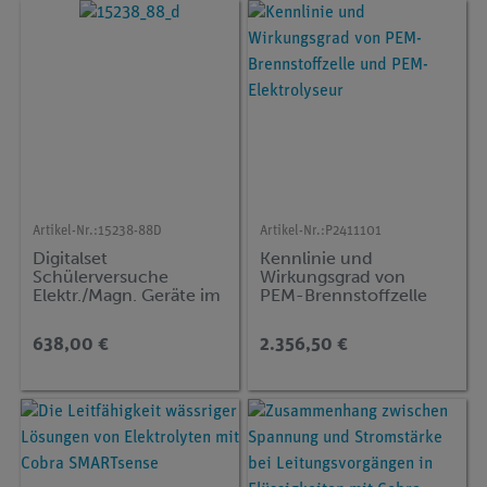
Artikel-Nr.:
15238-88D
Artikel-Nr.:
P2411101
Digitalset
Kennlinie und
Schülerversuche
Wirkungsgrad von
Elektr./Magn. Geräte im
PEM-Brennstoffzelle
Alltag für 15 Versuche,
und PEM-Elektrolyseur
TESS beginner Natur
638,00 €
2.356,50 €
und Technik NT-EMG