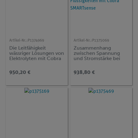
Artikel-Nr.:
P1374969
Artikel-Nr.:
P1375069
Die Leitfähigkeit
Zusammenhang
wässriger Lösungen von
zwischen Spannung
Elektrolyten mit Cobra
und Stromstärke bei
SMARTsense
Leitungsvorgängen in
Flüssigkeiten mit Cobra
950,20 €
938,80 €
SMARTsense