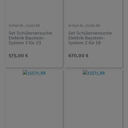
Artikel-Nr.:
25267-88
Artikel-Nr.:
25266-88
Set Schülerversuche
Set Schülerversuche
Elektrik Baustein-
Elektrik Baustein-
System 3 für 23
System 2 für 18
Versuche, TESS
Versuche, TESS
advanced Physik EB-
advanced Physik EB-
575,00 €
670,00 €
TRO
IND