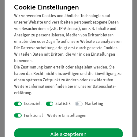
Cookie Einstellungen
Wir verwenden Cookies und ähnliche Technologien auf
unserer Website und verarbeiten personenbezogene Daten
von Besucher:innen (z.B. IP-Adresse), um z.B. Inhalte und
Anzeigen zu personalisieren, Medien von Drittanbietern
einzubinden oder Zugriffe auf unsere Website zu analysieren.
Die Datenverarbeitung erfolgt erst durch gesetzte Cookies.
Artikel-Nr.:
P1354100
Artikel-Nr.:
P1372200
Wir teilen Daten mit Dritten, die wir in den Einstellungen
Das Galvanisieren
Die Schmelzsicherung
benennen.
Die Zustimmung kann erteilt oder abgelehnt werden. Sie
haben das Recht, nicht einzuwilligen und die Einwilligung zu
einem späteren Zeitpunkt zu ändern oder zu widerrufen.
603,60 €
668,00 €
Weitere Informationen finden Sie in unserer
Daten­schutz­
erklärung
.
Essenziell
Statistik
Marketing
Funktional
Weitere Einstellungen
Alle akzeptieren