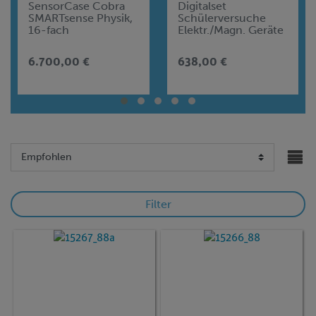
SensorCase Cobra
Digitalset
SMARTsense Physik,
Schülerversuche
16-fach
Elektr./Magn. Geräte
im Alltag für 15
Versuche, TESS
6.700,00 €
638,00 €
beginner Natur und
Technik NT-EMG
Filter