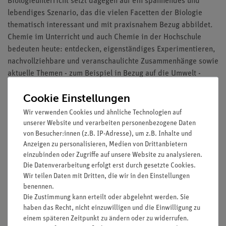
Biologieunterricht setzt dagegen auf ein spannendes und
lebendiges Szenario, das die vielen Facetten der Biologie
thematisch interessant und mit praxisnahem Bezug abbildet.
Chemie im Unterricht und auch Chemie in der Hochschule
bedeuten heute: entdecken, eigenständiges Experimentieren,
nachvollziehbare und veranschaulichte Zusammenhänge sowie
aktuelle Themen - zum Beispiel in Bezug auf die Umwelt -
aufgreifen. Das macht die
Biologie im Unterricht
erlebbar,
Cookie Einstellungen
greifbar und in der Konsequenz zu einem beliebten und
spannenden Unterrichtsfach. Unsere Lösungen bieten Ihnen
Wir verwenden Cookies und ähnliche Technologien auf
hierfür die besten Voraussetzungen.
unserer Website und verarbeiten personenbezogene Daten
von Besucher:innen (z.B. IP-Adresse), um z.B. Inhalte und
Experimente in der Biologie
stellen
Anzeigen zu personalisieren, Medien von Drittanbietern
einzubinden oder Zugriffe auf unsere Website zu analysieren.
entscheidende Aspekte dar
Die Datenverarbeitung erfolgt erst durch gesetzte Cookies.
Wir teilen Daten mit Dritten, die wir in den Einstellungen
benennen.
Mit unseren Geräten, Experimentiersets und anderweitigen
Die Zustimmung kann erteilt oder abgelehnt werden. Sie
Lösungen heben Sie die
Biologie im Unterricht
auf einen
haben das Recht, nicht einzuwilligen und die Einwilligung zu
neuen Wissens- und Beliebtheitslevel. Klassische
einem späteren Zeitpunkt zu ändern oder zu widerrufen.
Bildungsmedien wie zum Beispiel Lehrbücher, Lehrtafeln,