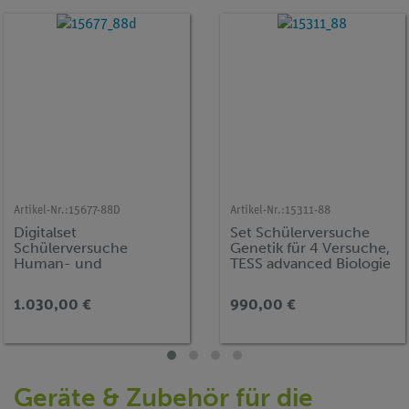
Artikel-Nr.:
15677-88D
Artikel-Nr.:
15311-88
Digitalset
Set Schülerversuche
Schülerversuche
Genetik für 4 Versuche,
Human- und
TESS advanced Biologie
Elektrophysiologie für
11 Versuche, TESS
1.030,00 €
990,00 €
advanced Biologie HEP
Geräte & Zubehör für die