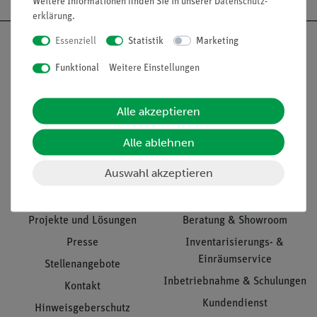
Weitere Informationen finden Sie in unserer
Daten­schutz­
erklärung
.
Essenziell
Statistik
Marketing
Funktional
Weitere Einstellungen
Nach oben
Alle akzeptieren
Alle ablehnen
Informationen
Service
Auswahl akzeptieren
Unternehmen
Übersicht Service
Projekte und Lösungen
Beratung & Showroom
Presse
Inventarisierungs- &
Einräumservice
Stellenangebote
Inbetriebnahme & Schulungen
Kontakt
Kundendienst
Hinweisgeberschutz