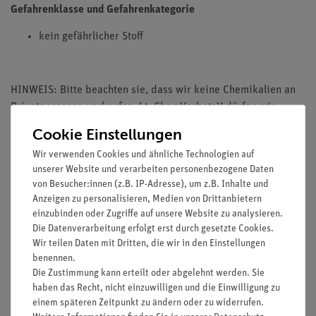
Gefahrenklasse und Gefahrenkategorie
kein gefährlicher Stoff
HINWEIS: Bitte beachten sie, dass wir keine Chemikalien an
Privatpersonen verkaufen. Lt. ChemVerbotsV dürfen wir
Chemikalien nur an Wiederverkäufer, berufsmässige
Cookie Einstellungen
Verwender und öffentliche Forschungs-, Untersuchungs und
Wir verwenden Cookies und ähnliche Technologien auf
Lehranstalten abgeben.
unserer Website und verarbeiten personenbezogene Daten
von Besucher:innen (z.B. IP-Adresse), um z.B. Inhalte und
Anzeigen zu personalisieren, Medien von Drittanbietern
einzubinden oder Zugriffe auf unsere Website zu analysieren.
Die Datenverarbeitung erfolgt erst durch gesetzte Cookies.
Media / Downloads
Wir teilen Daten mit Dritten, die wir in den Einstellungen
benennen.
Die Zustimmung kann erteilt oder abgelehnt werden. Sie
haben das Recht, nicht einzuwilligen und die Einwilligung zu
Versandkostenfrei ab 300,- €
einem späteren Zeitpunkt zu ändern oder zu widerrufen.