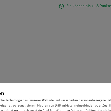
Sie können bis zu
8
Punkte
en
che Technologien auf unserer Website und verarbeiten personenbezogene Date
zeigen zu personalisieren, Medien von Drittanbietern einzubinden oder Zugrif
g erfolgt erst durch gesetzte Cookies. Wir teilen Daten mit Dritten, die wir 