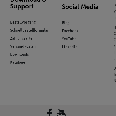
Support
Social Media
B
V
n
Bestellvorgang
Blog
H
Schnellbestellformular
Facebook
C
Zahlungsarten
YouTube
C
a
Versandkosten
LinkedIn
F
Downloads
a
Kataloge
D
i
B