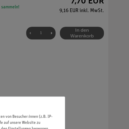
7,70 EUR
 sammeln!
9,16 EUR inkl. MwSt.
In den
Warenkorb
n von Besucher:innen (z.B. IP-
fe auf unsere Website zu
in den Einstellungen benennen.