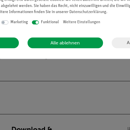
 abgelehnt werden. Sie haben das Recht, nicht einzuwilligen und die Einwill
itere Informationen finden Sie in unserer
Daten­schutz­erklärung
.
Marketing
Funktional
Weitere Einstellungen
A
Alle ablehnen
alien an Privatpersonen verkaufen. Lt. ChemVerbotsV dürfen wir C
gs und Lehranstalten abgeben
Download &
U