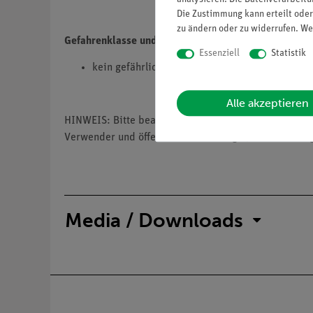
Die Zustimmung kann erteilt oder
zu ändern oder zu widerrufen. We
Gefahrenklasse und Gefahrenkategorie
Essenziell
Statistik
kein gefährlicher Stoff
Alle akzeptieren
HINWEIS: Bitte beachten sie, dass wir keine Chemik
Verwender und öffentliche Forschungs-, Untersuchun
Media / Downloads