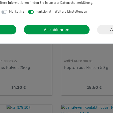
itere Informationen finden Sie in unserer
Daten­schutz­erklärung
.
Marketing
Funktional
Weitere Einstellungen
A
Alle ablehnen
r.:
30083-25
Artikel-Nr.:
31708-05
ne, Pulver, 250 g
Pepton aus Fleisch 50 g
14,20 €
18,60 €