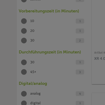
Vorbereitungszeit (in Minuten)
10
1
20
1
30
2
Durchführungszeit (in Minuten)
Artikel-N
XR 4.
30
1
45+
3
Digital/analog
analog
4
digital
1