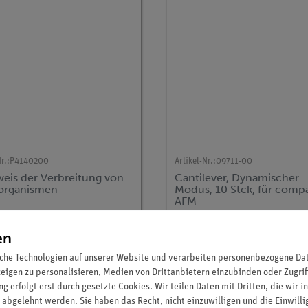
r.:
P4140200
Artikel-Nr.:
09711-00
eis der Verbreitung von
Cantilever, Dynamischer
organismen
Modus, 10 Stck, für comp
AFM
5.899,80 €
318,00 €
en
che Technologien auf unserer Website und verarbeiten personenbezogene Date
zeigen zu personalisieren, Medien von Drittanbietern einzubinden oder Zugrif
g erfolgt erst durch gesetzte Cookies. Wir teilen Daten mit Dritten, die wir 
 abgelehnt werden. Sie haben das Recht, nicht einzuwilligen und die Einwill