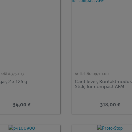
r.:
KLA-375-103
Artikel-Nr.:
09710-00
ar, 2 x 125 g
Cantilever, Kontaktmodus
Stck, für compact AFM
54,00 €
318,00 €