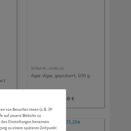
Artikel-Nr.:
31083-10
Agar-Agar, gepulvert, 100 g
act
14,10 €
n von Besucher:innen (z.B. IP-
fe auf unsere Website zu
in den Einstellungen benennen.
igung zu einem späteren Zeitpunkt