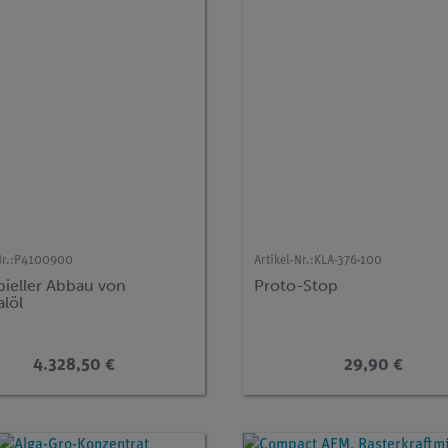
r.:
P4100900
Artikel-Nr.:
KLA-376-100
bieller Abbau von
Proto-Stop
alöl
4.328,50 €
29,90 €