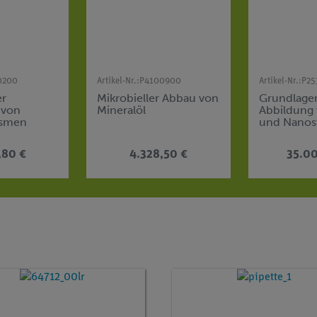
0200
Artikel-Nr.:
P4100900
Artikel-Nr.:
P25
er
Mikrobieller Abbau von
Grundlage
 von
Mineralöl
Abbildung 
ismen
und Nanos
mit dem
Rasterkraf
,80 €
4.328,50 €
35.0
(AFM)