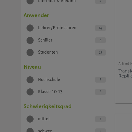
Literatur & Medien
2
Anwender
Lehrer/Professoren
14
Schüler
4
Studenten
13
Artikel-N
Niveau
Transf
Repli
Hochschule
5
Klasse 10-13
3
Schwierigkeitsgrad
mittel
1
schwer
3