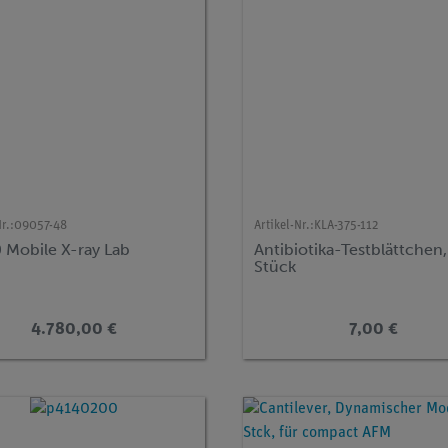
r.:
09057-48
Artikel-Nr.:
KLA-375-112
0 Mobile X-ray Lab
Antibiotika-Testblättchen,
Stück
4.780,00 €
7,00 €