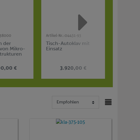
38000
Artikel-Nr.:
04431-93
Artikel-Nr.:
0
n der
Tisch-Autoklav mit
XR 4.0 Mo
von Mikro-
Einsatz
Lab
trukturen
tmikroskop
00,00 €
3.920,00 €
4.7