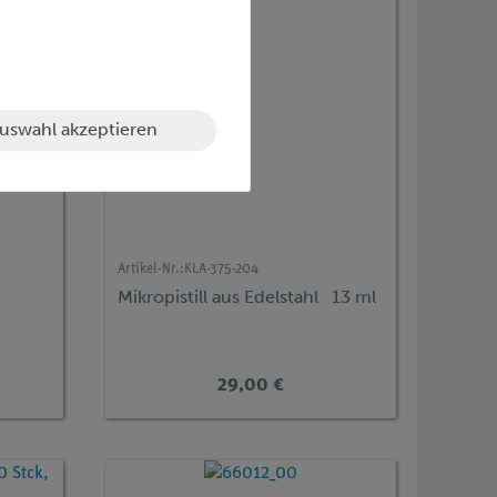
uswahl akzeptieren
Artikel-Nr.:
KLA-375-204
Mikropistill aus Edelstahl 13 ml
29,00 €