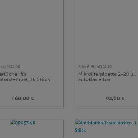
r.:
64712-00
Artikel-Nr.:
47141-10
ertücher für
Mikroliterpipette 2-20 µl,
katorstempel, 36 Stück
autoklavierbar
460,00 €
92,00 €