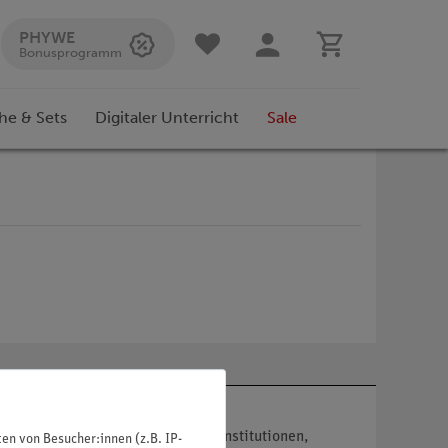
PHYWE
Bonusprogramm
he & Sets
Digitaler Unterricht
Sale
nser Angebot richtet sich nur an Institutionen,
n von Besucher:innen (z.B. IP-