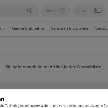
Service
Aktuelles
nik
Geräte & Zubehör
Sensoren & Software
Versuc
Sie haben noch keine Artikel in der Wunschliste.
en
Download &
U
che Technologien auf unserer Website und verarbeiten personenbezogene Date