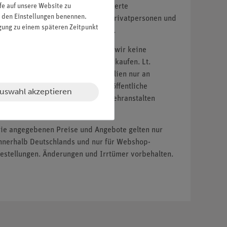
fe auf unsere Website zu
ildungseinrichtungen und autorisierte
in den Einstellungen benennen.
ertragshändler. Kein Verkauf an Privatpersonen und
igung zu einem späteren Zeitpunkt
icht autorisierte Wiederverkäufer.
INWEIS: Bitte beachten Sie, dass wir keine
hemikalien an Privatpersonen verkaufen. Lt.
hemVerbotsV dürfen wir Chemikalien nur an
utorisierte Wiederverkäufer und öffentliche
uswahl akzeptieren
orschungs-, Untersuchungs- und Lehranstalten
bgeben.
ie angegebenen Preise und Angebote gelten nur
nnerhalb Deutschlands und nur für Webshop-
estellungen. Änderungen und Irrtümer vorbehalten.