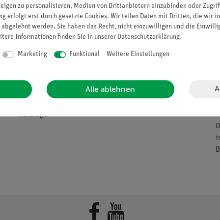
Support
Social Media
zeigen zu personalisieren, Medien von Drittanbietern einzubinden oder Zugrif
B
g erfolgt erst durch gesetzte Cookies. Wir teilen Daten mit Dritten, die wir 
V
 abgelehnt werden. Sie haben das Recht, nicht einzuwilligen und die Einwill
n
itere Informationen finden Sie in unserer
Daten­schutz­erklärung
.
Bestellvorgang
Blog
H
Schnellbestellformular
Marketing
Funktional
Weitere Einstellungen
Facebook
C
Zahlungsarten
YouTube
C
a
Versandkosten
LinkedIn
A
Alle ablehnen
F
Downloads
a
Kataloge
D
i
B