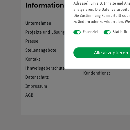
Informationen
Service
Adresse), um z.B. Inhalte und An
analysieren. Die Datenverarbeitun
Die Zustimmung kann erteilt oder
zu ändern oder zu widerrufen. We
Unternehmen
Übersicht Service
Essenziell
Statistik
Projekte und Lösungen
Beratung & Showroom
Presse
Inventarisierungs- &
Einräumservice
Stellenangebote
Alle akzeptieren
Inbetriebnahme &
Kontakt
Schulungen
Hinweisgeberschutz
Kundendienst
Datenschutz
Impressum
AGB