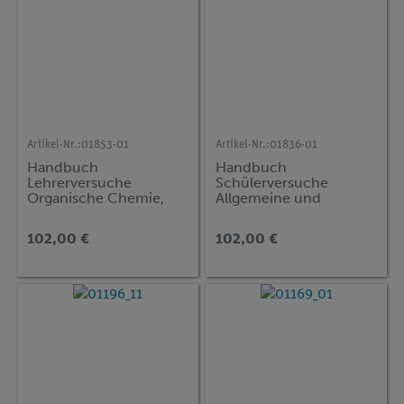
Artikel-Nr.:
01853-01
Artikel-Nr.:
01836-01
Handbuch
Handbuch
Lehrerversuche
Schülerversuche
Organische Chemie,
Allgemeine und
DEMO advanced
Anorganische Chemie,
Chemie (CT)
Teil 2, TESS advanced
102,00 €
102,00 €
Chemie