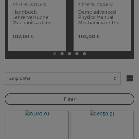
Artikel-Nr.:
01152-01
Artikel-Nr.:
01152-02
Handbuch
Demo advanced
Lehrerversuche
Physics Manual
Mechanik auf der
Mechanics on the
Tafel 1, DEMO
magnetic board 1
advanced Physik
(MT1), (in Englisch)
102,00 €
102,00 €
(MT1)
Filter