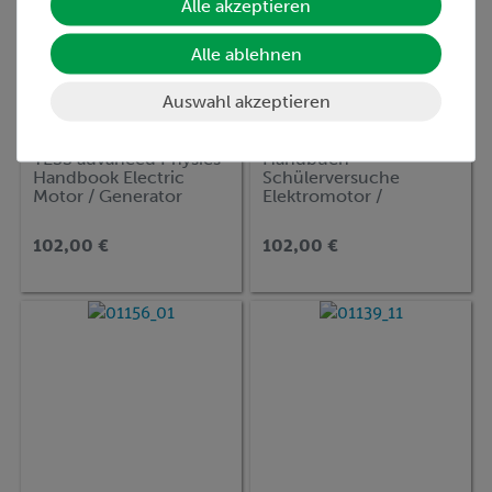
Alle akzeptieren
Alle ablehnen
Auswahl akzeptieren
Artikel-Nr.:
07880-02
Artikel-Nr.:
07880-01
TESS advanced Physics
Handbuch
Handbook Electric
Schülerversuche
Motor / Generator
Elektromotor /
Generator TESS
advanced Physik
102,00 €
102,00 €