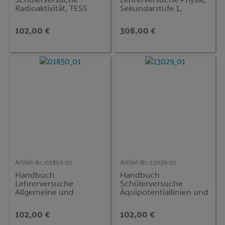
Radioaktivität, TESS
Sekundarstufe 1,
advanced Physik (RT)
Mechanik, Akustik,
Wärme, regenerative
102,00 €
308,00 €
Energie, Elektrik, Optik,
DEMO advanced Physik
Artikel-Nr.:
01850-01
Artikel-Nr.:
13029-01
Handbuch
Handbuch
Lehrerversuche
Schülerversuche
Allgemeine und
Äquipotentiallinien und
anorganische Chemie,
elektrisches Feld, TESS
DEMO advanced
advanced Physik
102,00 €
102,00 €
Chemie (CT)