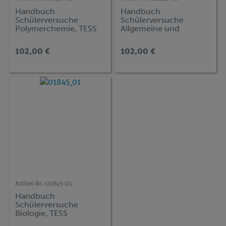
Handbuch
Handbuch
Schülerversuche
Schülerversuche
Polymerchemie, TESS
Allgemeine und
advanced Chemie
Anorganische Chemie,
Teil 1, TESS advanced
102,00 €
102,00 €
Chemie
Artikel-Nr.:
01845-01
Handbuch
Schülerversuche
Biologie, TESS
advanced Biologie