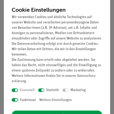
Cookie Einstellungen
Wir verwenden Cookies und ähnliche Technologien auf
unserer Website und verarbeiten personenbezogene Daten
von Besucher:innen (z.B. IP-Adresse), um z.B. Inhalte und
Anzeigen zu personalisieren, Medien von Drittanbietern
einzubinden oder Zugriffe auf unsere Website zu analysieren.
Die Datenverarbeitung erfolgt erst durch gesetzte Cookies.
Wir teilen Daten mit Dritten, die wir in den Einstellungen
Artikel-Nr.:
01157-02
Artikel-Nr.:
01005-01
benennen.
Demo advanced
Handbuch
Die Zustimmung kann erteilt oder abgelehnt werden. Sie
Applied Sciences
Lehrerversuche
haben das Recht, nicht einzuwilligen und die Einwilligung zu
Manual Renewable
Elektrik/Elektronik auf
Energy on the magnetic
der Tafel, DEMO
einem späteren Zeitpunkt zu ändern oder zu widerrufen.
board (ENT), incl. CD
advanced Physik (ET)
Weitere Informationen finden Sie in unserer
Daten­schutz­
102,00 €
102,00 €
ROM, second edition,
erklärung
.
(in Englisch)
Essenziell
Statistik
Marketing
Funktional
Weitere Einstellungen