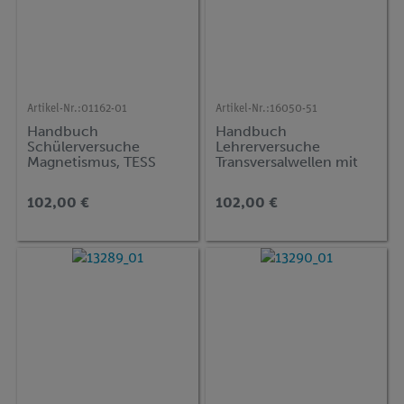
Artikel-Nr.:
01162-01
Artikel-Nr.:
16050-51
Handbuch
Handbuch
Schülerversuche
Lehrerversuche
Magnetismus, TESS
Transversalwellen mit
advanced Physik
Wellenmaschine DEMO
advanced Physik TWT
102,00 €
102,00 €