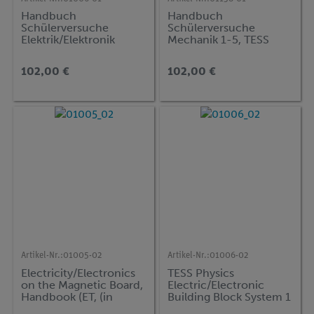
Handbuch
Handbuch
Schülerversuche
Schülerversuche
Elektrik/Elektronik
Mechanik 1-5, TESS
Baustein-System 1 und
advanced Physik
2, TESS advanced
102,00 €
102,00 €
Physik
Artikel-Nr.:
01005-02
Artikel-Nr.:
01006-02
Electricity/Electronics
TESS Physics
on the Magnetic Board,
Electric/Electronic
Handbook (ET, (in
Building Block System 1
Englisch)
and 2, experiments