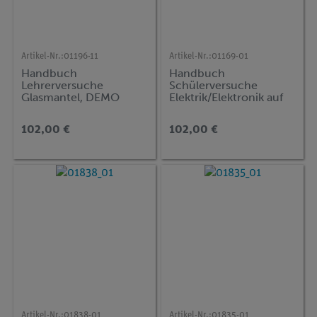
Artikel-Nr.:
01196-11
Artikel-Nr.:
01169-01
Handbuch
Handbuch
Lehrerversuche
Schülerversuche
Glasmantel, DEMO
Elektrik/Elektronik auf
advanced Chemie (GLT)
der Steckplatte, TESS
advanced Physik
102,00 €
102,00 €
Artikel-Nr.:
01838-01
Artikel-Nr.:
01835-01