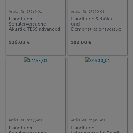
Artikel-Nr.:
13289-01
Artikel-Nr.:
13290-01
Handbuch
Handbuch Schüler-
Schülerversuche
und
Akustik, TESS advanced
Demonstrationsversuc
Physik
he Mikroskopie,
Sekundarstufe I und II,
106,00 €
102,00 €
inkl. CD-ROM, TESS
advanced Biologie
Artikel-Nr.:
01155-01
Artikel-Nr.:
01500-01
Handbuch
Handbuch
Schülerversuche
Lehrerversuche Physik,