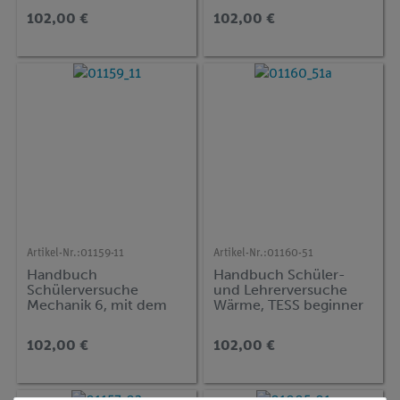
handbook, (in Englisch)
102,00 €
102,00 €
Artikel-Nr.:
01159-11
Artikel-Nr.:
01160-51
Handbuch
Handbuch Schüler-
Schülerversuche
und Lehrerversuche
Mechanik 6, mit dem
Wärme, TESS beginner
Timer 2-1, TESS
Naturwissenschaften
advanced Physik
102,00 €
102,00 €