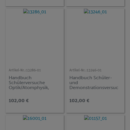
Artikel-Nr.:
13286-01
Artikel-Nr.:
13246-01
Handbuch
Handbuch Schüler-
Schülerversuche
und
Optik/Atomphysik,
Demonstrationsversuc
Sekundarstufe II, TESS
he Strom und Magnete,
advanced Physik
TESS beginner
102,00 €
102,00 €
Naturwissenschaften