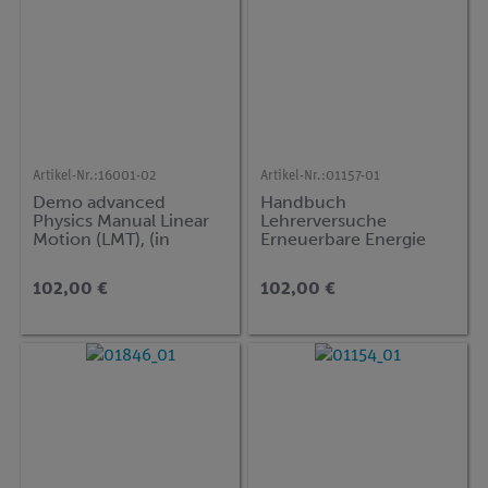
Artikel-Nr.:
16001-02
Artikel-Nr.:
01157-01
Demo advanced
Handbuch
Physics Manual Linear
Lehrerversuche
Motion (LMT), (in
Erneuerbare Energie
Englisch)
auf der Tafel, inkl. CD
ROM, DEMO advanced
102,00 €
102,00 €
Physik (ENT)