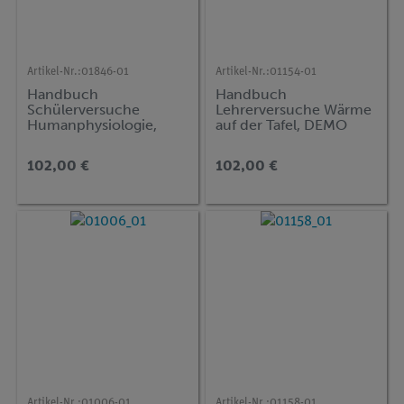
Artikel-Nr.:
01846-01
Artikel-Nr.:
01154-01
Handbuch
Handbuch
Schülerversuche
Lehrerversuche Wärme
Humanphysiologie,
auf der Tafel, DEMO
TESS advanced Biologie
advanced Physik (WT)
102,00 €
102,00 €
Artikel-Nr.:
01006-01
Artikel-Nr.:
01158-01