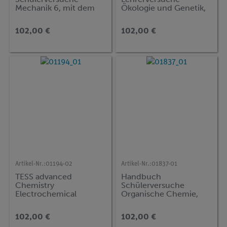
Mechanik 6, mit dem
Ökologie und Genetik,
Zeitmarkengeber, TESS
DEMO advanced
advanced Physik
Biologie (EGT)
102,00 €
102,00 €
Artikel-Nr.:
01194-02
Artikel-Nr.:
01837-01
TESS advanced
Handbuch
Chemistry
Schülerversuche
Electrochemical
Organische Chemie,
Measurement Set,
TESS advanced Chemie
Handbook, (in Englisch)
102,00 €
102,00 €