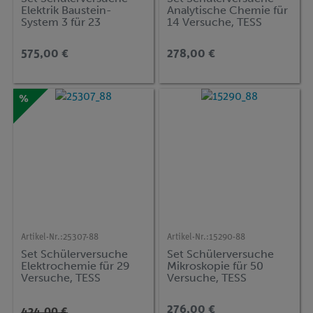
Elektrik Baustein-
Analytische Chemie für
System 3 für 23
14 Versuche, TESS
Versuche, TESS
advanced Chemie
advanced Physik EB-
ACH-1
575,00 €
278,00 €
TRO
%
Artikel-Nr.:
25307-88
Artikel-Nr.:
15290-88
Set Schülerversuche
Set Schülerversuche
Elektrochemie für 29
Mikroskopie für 50
Versuche, TESS
Versuche, TESS
advanced Chemie ECH
advanced Biologie MIC
276,00 €
424,00 €