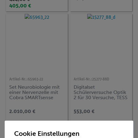
405,00 €
Artikel-Nr.:
65963-22
Artikel-Nr.:
25277-88D
Set Neurobiologie mit
Digitalset
einer Nervenzelle mit
Schülerversuche Optik
Cobra SMARTsense
2 für 30 Versuche, TESS
advanced Physik OE-2
2.010,00 €
553,00 €
Cookie Einstellungen