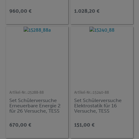
Gerätesatz,
für 17 Versuche, TESS
Zentralabitur
advanced Physik EN-BS
960,00 €
1.028,20 €
Niedersachsen, TESS
advanced Physik OA
Artikel-Nr.:
25288-88
Artikel-Nr.:
15240-88
Set Schülerversuche
Set Schülerversuche
Erneuerbare Energie 2
Elektrostatik für 16
für 26 Versuche, TESS
Versuche, TESS
advanced Physik EN-
advanced Physik EST
SW
670,00 €
151,00 €