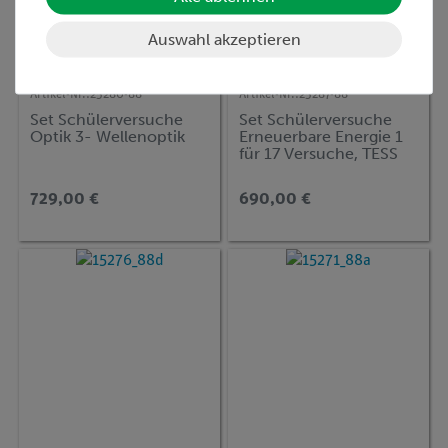
Auswahl akzeptieren
Artikel-Nr.:
25280-88
Artikel-Nr.:
25287-88
Set Schülerversuche
Set Schülerversuche
Optik 3- Wellenoptik
Erneuerbare Energie 1
für 17 Versuche, TESS
advanced Physik EN-BS
729,00 €
690,00 €