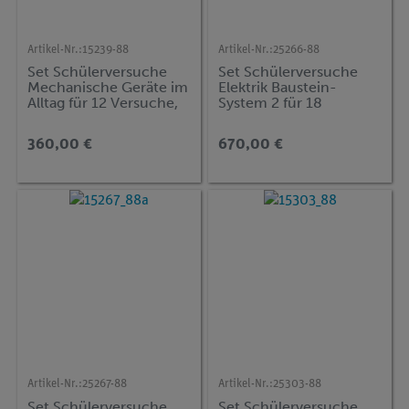
Artikel-Nr.:
15239-88
Artikel-Nr.:
25266-88
Set Schülerversuche
Set Schülerversuche
Mechanische Geräte im
Elektrik Baustein-
Alltag für 12 Versuche,
System 2 für 18
TESS beginner Natur
Versuche, TESS
und Technik NT-MEC
advanced Physik EB-
360,00 €
670,00 €
IND
Artikel-Nr.:
25267-88
Artikel-Nr.:
25303-88
Set Schülerversuche
Set Schülerversuche