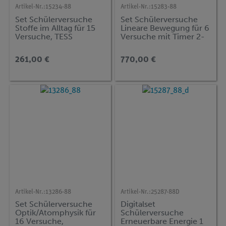
Artikel-Nr.:
15234-88
Artikel-Nr.:
15283-88
Set Schülerversuche
Set Schülerversuche
Stoffe im Alltag für 15
Lineare Bewegung für 6
Versuche, TESS
Versuche mit Timer 2-
beginner Natur und
1, TESS advanced
Technik NT-STO
Physik ME-DYN
261,00 €
770,00 €
Artikel-Nr.:
13286-88
Artikel-Nr.:
25287-88D
Set Schülerversuche
Digitalset
Optik/Atomphysik für
Schülerversuche
16 Versuche,
Erneuerbare Energie 1