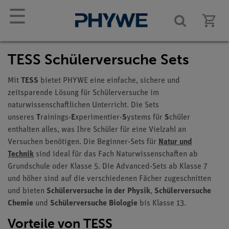
☰
TESS Schülerversuche Sets
Mit
TESS
bietet PHYWE eine einfache, sichere und
zeitsparende Lösung für Schülerversuche im
naturwissenschaftlichen Unterricht. Die Sets
unseres
T
rainings-
E
xperimentier-
S
ystems für
S
chüler
enthalten alles, was Ihre Schüler für eine Vielzahl an
Versuchen benötigen. Die Beginner-Sets für
Natur und
Technik
sind ideal für das Fach Naturwissenschaften ab
Grundschule oder Klasse 5. Die Advanced-Sets ab Klasse 7
und höher sind auf die verschiedenen Fächer zugeschnitten
und bieten
Schülerversuche in der Physik
,
Schülerversuche
Chemie
und
Schülerversuche Biologie
bis Klasse 13.
Vorteile von TESS