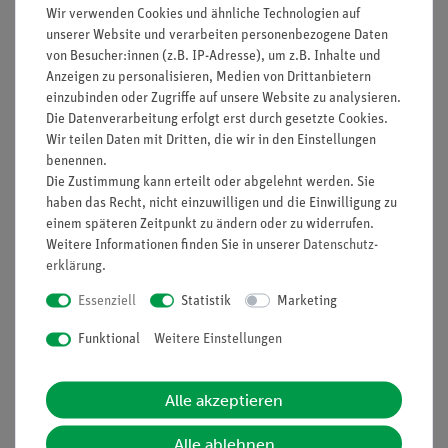
Wir verwenden Cookies und ähnliche Technologien auf
unserer Website und verarbeiten personenbezogene Daten
von Besucher:innen (z.B. IP-Adresse), um z.B. Inhalte und
Anzeigen zu personalisieren, Medien von Drittanbietern
einzubinden oder Zugriffe auf unsere Website zu analysieren.
Die Datenverarbeitung erfolgt erst durch gesetzte Cookies.
Wir teilen Daten mit Dritten, die wir in den Einstellungen
benennen.
Artikel-Nr.:
15250-88
Artikel-Nr.:
25261-88
Die Zustimmung kann erteilt oder abgelehnt werden. Sie
Set Schülerversuche
Digitalset
haben das Recht, nicht einzuwilligen und die Einwilligung zu
Äquipotentiallinien und
Schülerversuche
einem späteren Zeitpunkt zu ändern oder zu widerrufen.
E-Feld für 5 Versuche,
Radioaktivität für 11
Weitere Informationen finden Sie in unserer
Daten­schutz­
TESS advanced Physik
Versuche, TESS
erklärung
.
ÄQU
advanced Physik RE
287,00 €
1.060,00 €
Essenziell
Statistik
Marketing
Funktional
Weitere Einstellungen
Alle akzeptieren
Alle ablehnen