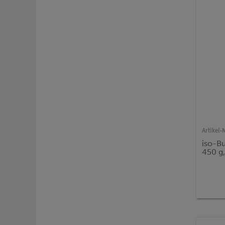
Artikel-N
iso-B
450 g