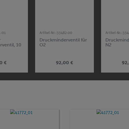
1-01
Artikel-Nr.:
33482-00
Artikel-Nr.:
334
r
Druckminderventil für
Druckminde
ventil, 10
O2
N2
0 €
92,00 €
92