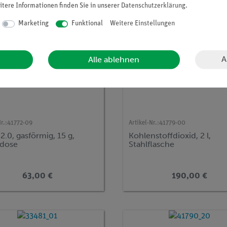
itere Informationen finden Sie in unserer
Daten­schutz­erklärung
.
Marketing
Funktional
Weitere Einstellungen
A
Alle ablehnen
r.:
41772-09
Artikel-Nr.:
41779-00
2.0, gasförmig, 15 g,
Kohlenstoffdioxid, 2 l,
dose
Stahlflasche
63,00 €
190,00 €