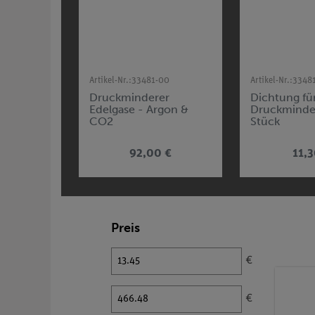
Artikel-Nr.:
33481-00
Artikel-Nr.:
3348
Druckminderer
Dichtung fü
Edelgase - Argon &
Druckminder
CO2
Stück
92,00 €
11,3
Preis
€
€