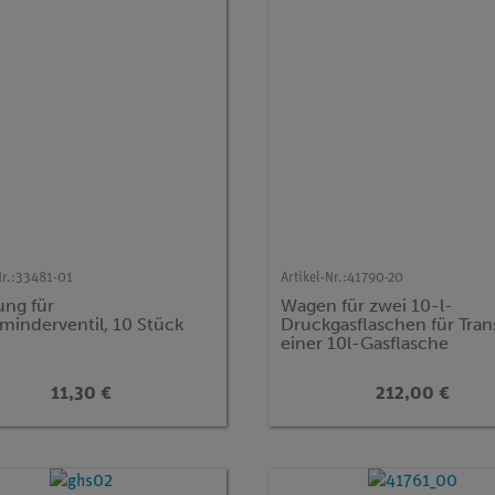
r.:
33481-01
Artikel-Nr.:
41790-20
ung für
Wagen für zwei 10-l-
minderventil, 10 Stück
Druckgasflaschen für Tran
einer 10l-Gasflasche
11,30 €
212,00 €