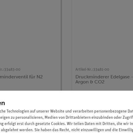
r.:
33483-00
Artikel-Nr.:
33481-00
minderventil für N2
Druckminderer Edelgase 
Argon & CO2
92,00 €
92,00 €
en
che Technologien auf unserer Website und verarbeiten personenbezogene Date
zeigen zu personalisieren, Medien von Drittanbietern einzubinden oder Zugrif
g erfolgt erst durch gesetzte Cookies. Wir teilen Daten mit Dritten, die wir 
 abgelehnt werden. Sie haben das Recht, nicht einzuwilligen und die Einwill