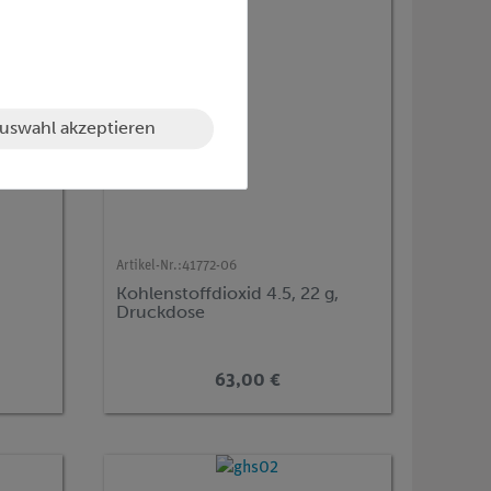
uswahl akzeptieren
Artikel-Nr.:
41772-06
Kohlenstoffdioxid 4.5, 22 g,
Druckdose
63,00 €