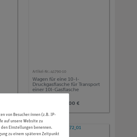
Artikel-Nr.:
41790-10
-
Wagen für eine 10-l-
Druckgasflasche für Transport
einer 10l-Gasflasche
164,00 €
n von Besucher:innen (z.B. IP-
fe auf unsere Website zu
in den Einstellungen benennen.
igung zu einem späteren Zeitpunkt