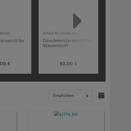
83-00
Artikel-Nr.:
33484-00
Artikel-Nr.:
3
rventil für
Druckminderventil für
Feinreguli
Wasserstoff
Druckgas
,00 €
92,00 €
6