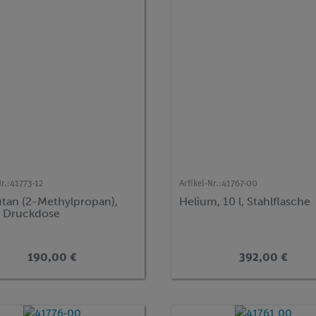
r.:
41773-12
Artikel-Nr.:
41767-00
utan (2-Methylpropan),
Helium, 10 l, Stahlflasche
, Druckdose
190,00 €
392,00 €