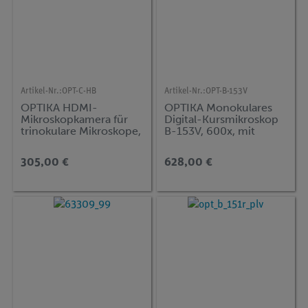
Artikel-Nr.:
OPT-C-HB
Artikel-Nr.:
OPT-B-153V
OPTIKA HDMI-
OPTIKA Monokulares
Mikroskopkamera für
Digital-Kursmikroskop
trinokulare Mikroskope,
B-153V, 600x, mit
Full HD
Kreuztisch und 7-Zoll-
Monitor
305,00 €
628,00 €