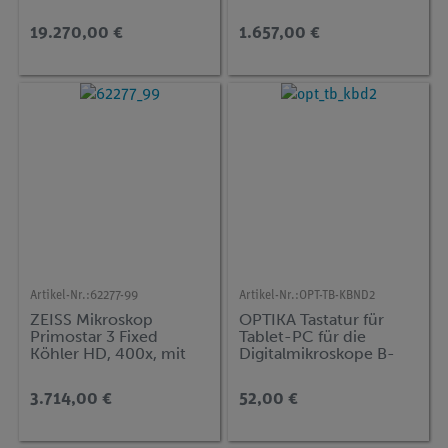
1000x, mit Kreuztisch,
plan-achromatische
19.270,00 €
1.657,00 €
Unendlichoptik, 4 MP
Artikel-Nr.:
62277-99
Artikel-Nr.:
OPT-TB-KBND2
ZEISS Mikroskop
OPTIKA Tastatur für
Primostar 3 Fixed
Tablet-PC für die
Köhler HD, 400x, mit
Digitalmikroskope B-
integrierter Kamera
190TBPL und B-290TB
3.714,00 €
52,00 €