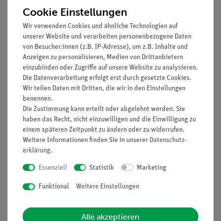
Cookie Einstellungen
Wir verwenden Cookies und ähnliche Technologien auf
unserer Website und verarbeiten personenbezogene Daten
von Besucher:innen (z.B. IP-Adresse), um z.B. Inhalte und
Anzeigen zu personalisieren, Medien von Drittanbietern
einzubinden oder Zugriffe auf unsere Website zu analysieren.
Die Datenverarbeitung erfolgt erst durch gesetzte Cookies.
Artikel-Nr.:
OPT-M-620-3
Artikel-Nr.:
OPT-M-115
Wir teilen Daten mit Dritten, die wir in den Einstellungen
1x C-Mount Kamera-
OPTIKA 0,35x C-Mount
benennen.
Adapter, für trinokulare
Kamera-Adapter
Die Zustimmung kann erteilt oder abgelehnt werden. Sie
OPTIKA-Mikroskope
haben das Recht, nicht einzuwilligen und die Einwilligung zu
(Stereomikroskope
einem späteren Zeitpunkt zu ändern oder zu widerrufen.
sowie B-300- und B-
76,00 €
89,00 €
510-Serie)
Weitere Informationen finden Sie in unserer
Daten­schutz­
erklärung
.
Essenziell
Statistik
Marketing
Funktional
Weitere Einstellungen
Alle akzeptieren