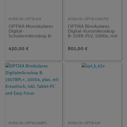
Artikel-Nr.:
OPT-B-61V
Artikel-Nr.:
OPT-B-159R-PLV
OPTIKA Monokulares
OPTIKA Binokulares
Digital-
Digital-Kursmikroskop
Schülermikroskop B-
B-159R-PLV, 1000x, mit
61V, 400x, mit
Kreuztisch und 7-Zoll-
Präparateklemmen und
Monitor
430,00 €
801,00 €
7-Zoll-Monitor
Artikel-Nr.:
OPT-B-190BPL-
Artikel-Nr.:
OPT-B-62V