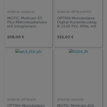
Artikel-Nr.:
63309-99
Artikel-Nr.:
OPT-B-151R-PLV
MOTIC Moticam X5
OPTIKA Monokulares
Plus Mikroskopkamera
Digital-Kursmikroskop
mit integriertem
B-151R-PLV, 400x, mit
WLAN-Hotspot, 4
Präparateklemmen und
Mpixel
7-Zoll-Monitor
508,00 €
593,00 €
Artikel-Nr.:
OPT-B-151V
Artikel-Nr.:
63316-20
OPTIKA Monokulares
MOTIC Moticam A16