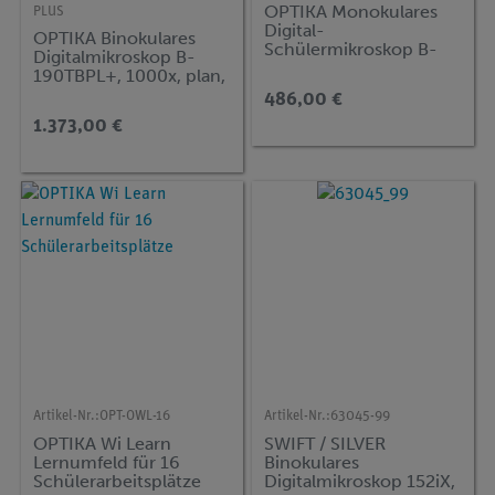
OPTIKA Monokulares
PLUS
Digital-
OPTIKA Binokulares
Schülermikroskop B-
Digitalmikroskop B-
62V, 400x, mit
190TBPL+, 1000x, plan,
Kreuztisch und 7-Zoll-
mit Kreuztisch, inkl.
486,00 €
Monitor
Tablet-PC und Easy
1.373,00 €
Focus
Artikel-Nr.:
OPT-OWL-16
Artikel-Nr.:
63045-99
OPTIKA Wi Learn
SWIFT / SILVER
Lernumfeld für 16
Binokulares
Schülerarbeitsplätze
Digitalmikroskop 152iX,