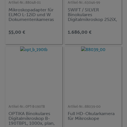
Artikel-Nr.:
88048-01
Artikel-Nr.:
63046-99
Mikroskopadapter für
SWIFT / SILVER
ELMO L-12iD und W
Binokulares
Dokumentenkameras
Digitalmikroskop 252iX,
1000x, mit Kreuztisch,
plan-achromatische
55,00 €
1.686,00 €
Unendlichoptik, 4 MP
Artikel-Nr.:
OPT-B-190TB
Artikel-Nr.:
88039-00
OPTIKA Binokulares
Full HD-Okularkamera
Digitalmikroskop B-
für Mikroskope
190TBPL, 1000x, plan,