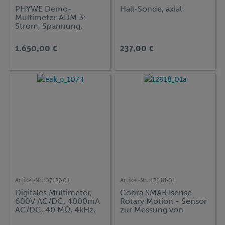
PHYWE Demo-
Hall-Sonde, axial
Multimeter ADM 3:
Strom, Spannung,
Widerstand,
Temperatur
1.650,00 €
237,00 €
Artikel-Nr.:
07127-01
Artikel-Nr.:
12918-01
Digitales Multimeter,
Cobra SMARTsense
600V AC/DC, 4000mA
Rotary Motion - Sensor
AC/DC, 40 MΩ, 4kHz,
zur Messung von
1mF, -200...1200°C
Drehbewegungen 0 …