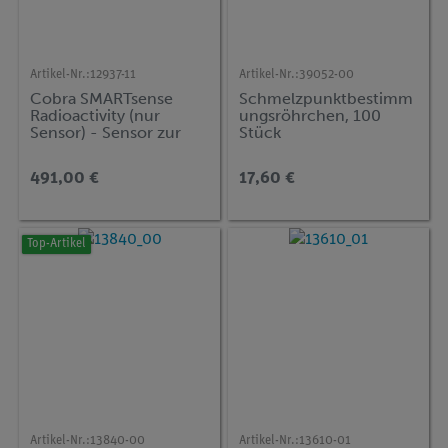
Artikel-Nr.:
12937-11
Artikel-Nr.:
39052-00
Cobra SMARTsense
Schmelzpunktbestimm
Radioactivity (nur
ungsröhrchen, 100
Sensor) - Sensor zur
Stück
Messung von
radioaktiver Strahlung 0
491,00 €
17,60 €
... 40000 #/min
(Bluetooth + USB)
Top-Artikel
Artikel-Nr.:
13840-00
Artikel-Nr.:
13610-01