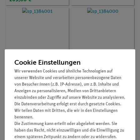
Cookie Einstellungen
Wir verwenden Cookies und ähnliche Technologien auf
Artikel-Nr.:
SP-1384001
Artikel-Nr.:
SP-1384000
unserer Website und verarbeiten personenbezogene Daten
Überlastsicherung ADM
Abdeckung ADM 3
von Besucher:innen (z.B. IP-Adresse), um z.B. Inhalte und
3 (1 Stück), FF 10A,
Anzeigen zu personalisieren, Medien von Drittanbietern
500V, aR
einzubinden oder Zugriffe auf unsere Website zu analysieren.
Die Datenverarbeitung erfolgt erst durch gesetzte Cookies.
10,20 €
26,00 €
Wir teilen Daten mit Dritten, die wir in den Einstellungen
benennen.
Die Zustimmung kann erteilt oder abgelehnt werden. Sie
haben das Recht, nicht einzuwilligen und die Einwilligung zu
einem späteren Zeitpunkt zu ändern oder zu widerrufen.