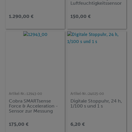
Luftfeuchtigkeitssensor
0 ... 100 % (Bluetooth +
USB)
1.290,00 €
150,00 €
Artikel-Nr.:
12943-00
Artikel-Nr.:
24025-00
Cobra SMARTsense
Digitale Stoppuhr, 24 h,
Force & Acceleration -
1/100 s und 1 s
Sensor zur Messung
von Kraft und
Beschleunigung ±50 N
175,00 €
6,20 €
/ ±16 g (Bluetooth +
USB)