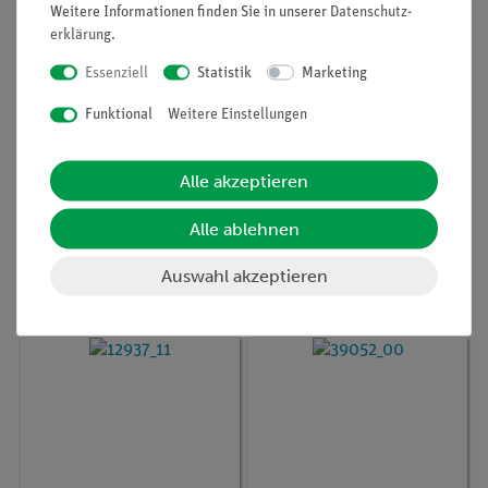
Weitere Informationen finden Sie in unserer
Daten­schutz­
erklärung
.
Essenziell
Statistik
Marketing
Funktional
Weitere Einstellungen
Artikel-Nr.:
12937-20
Artikel-Nr.:
12940-00
Alle akzeptieren
Geiger-Müller Zählrohr
Cobra DigiCart (weiß)
für SMARTsense
Alle ablehnen
Radioactivity
Auswahl akzeptieren
459,00 €
284,00 €