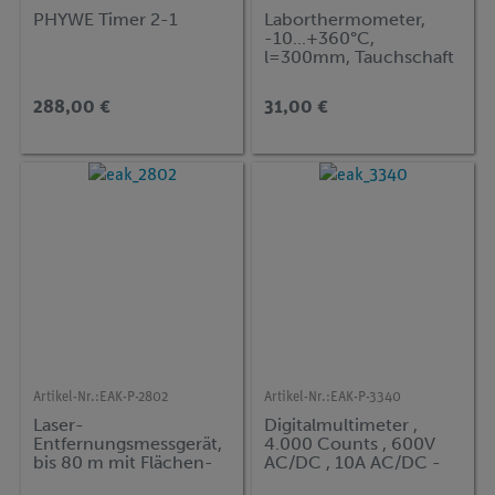
PHYWE Timer 2-1
Laborthermometer,
-10...+360°C,
l=300mm, Tauchschaft
76mm
288,00 €
31,00 €
Artikel-Nr.:
EAK-P-2802
Artikel-Nr.:
EAK-P-3340
Laser-
Digitalmultimeter ,
Entfernungsmessgerät,
4.000 Counts , 600V
bis 80 m mit Flächen-
AC/DC , 10A AC/DC -
und
Auto-Range