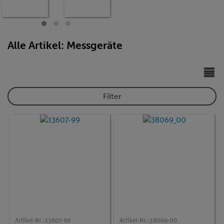
g,
AC/DC,
Widersta
20 MΩ,
nd,
200µF,
Tempera
20 kHz,
tur
−20°C…
Alle Artikel: Messgeräte
760°C
Filter
Artikel-Nr.:
13607-99
Artikel-Nr.:
38069-00