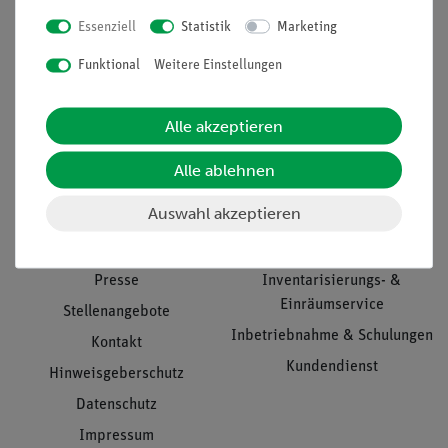
Essenziell
Statistik
Marketing
Nach oben
Funktional
Weitere Einstellungen
Alle akzeptieren
Informationen
Service
Alle ablehnen
Auswahl akzeptieren
Unternehmen
Übersicht Service
Projekte und Lösungen
Beratung & Showroom
Presse
Inventarisierungs- &
Einräumservice
Stellenangebote
Inbetriebnahme & Schulungen
Kontakt
Kundendienst
Hinweisgeberschutz
Datenschutz
Impressum