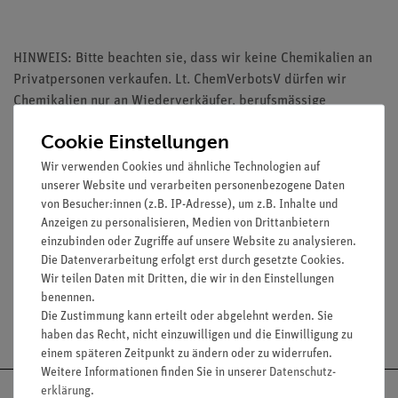
HINWEIS: Bitte beachten sie, dass wir keine Chemikalien an
Privatpersonen verkaufen. Lt. ChemVerbotsV dürfen wir
Chemikalien nur an Wiederverkäufer, berufsmässige
Verwender und öffentliche Forschungs-, Untersuchungs und
Cookie Einstellungen
Lehranstalten abgeben
Wir verwenden Cookies und ähnliche Technologien auf
unserer Website und verarbeiten personenbezogene Daten
von Besucher:innen (z.B. IP-Adresse), um z.B. Inhalte und
Anzeigen zu personalisieren, Medien von Drittanbietern
einzubinden oder Zugriffe auf unsere Website zu analysieren.
Media / Downloads
Die Datenverarbeitung erfolgt erst durch gesetzte Cookies.
Wir teilen Daten mit Dritten, die wir in den Einstellungen
benennen.
Die Zustimmung kann erteilt oder abgelehnt werden. Sie
Versandkostenfrei ab 300,- €
haben das Recht, nicht einzuwilligen und die Einwilligung zu
einem späteren Zeitpunkt zu ändern oder zu widerrufen.
Weitere Informationen finden Sie in unserer
Daten­schutz­
erklärung
.