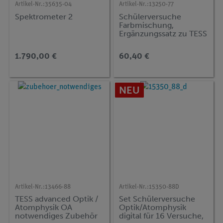
Artikel-Nr.:
35635-04
Artikel-Nr.:
13250-77
Spektrometer 2
Schülerversuche
Farbmischung,
Ergänzungssatz zu TESS
Set Optik 1, TESS
advanced Physik
1.790,00 €
60,40 €
NEU
Artikel-Nr.:
13466-88
Artikel-Nr.:
15350-88D
TESS advanced Optik /
Set Schülerversuche
Atomphysik OA
Optik/Atomphysik
notwendiges Zubehör
digital für 16 Versuche,