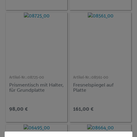
Artikel-Nr.:
08725-00
Artikel-Nr.:
08561-00
Prismentisch mit Halter,
Fresnelspiegel auf
für Grundplatte
Platte
98,00 €
161,00 €