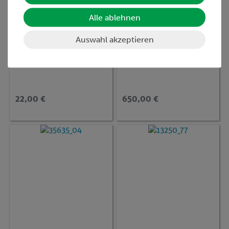
Alle ablehnen
Auswahl akzeptieren
Artikel-Nr.:
08540-00
Artikel-Nr.:
35612-99
Gitter, 10 Striche/mm
CCD Zeilenkamera
22,00 €
650,00 €