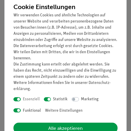
Cookie Einstellungen
Wir verwenden Cookies und ähnliche Technologien auf
unserer Website und verarbeiten personenbezogene Daten
von Besucher:innen (z.B. IP-Adresse), um z.B. Inhalte und
Anzeigen zu personalisieren, Medien von Drittanbietern
einzubinden oder Zugriffe auf unsere Website zu analysieren.
Die Datenverarbeitung erfolgt erst durch gesetzte Cookies.
Artikel-Nr.:
06495-00
Artikel-Nr.:
08664-00
Wir teilen Daten mit Dritten, die wir in den Einstellungen
Polschuhe, durchbohrt,
Polarisationspräparat
benennen.
für Eisenkern, U-förmig
Glimmer
Die Zustimmung kann erteilt oder abgelehnt werden. Sie
haben das Recht, nicht einzuwilligen und die Einwilligung zu
einem späteren Zeitpunkt zu ändern oder zu widerrufen.
148,00 €
291,00 €
Weitere Informationen finden Sie in unserer
Daten­schutz­
erklärung
.
Essenziell
Statistik
Marketing
Funktional
Weitere Einstellungen
Alle akzeptieren