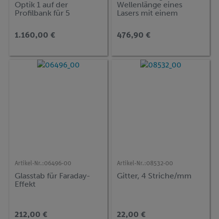
Optik 1 auf der
Wellenlänge eines
Profilbank für 5
Lasers mit einem
Versuche, Demo
optischen Gitter
advanced Physik OT-P1
1.160,00 €
476,90 €
Artikel-Nr.:
06496-00
Artikel-Nr.:
08532-00
Glasstab für Faraday-
Gitter, 4 Striche/mm
Effekt
212,00 €
22,00 €