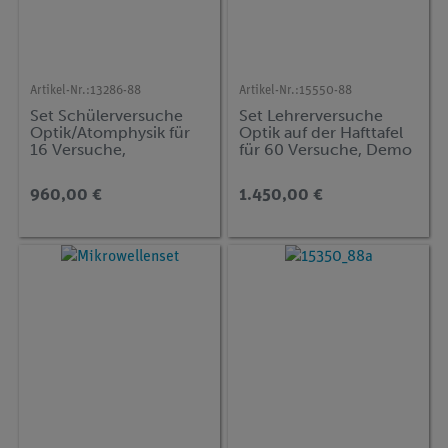
Artikel-Nr.:
13286-88
Artikel-Nr.:
15550-88
Set Schülerversuche
Set Lehrerversuche
Optik/Atomphysik für
Optik auf der Hafttafel
16 Versuche,
für 60 Versuche, Demo
Gerätesatz,
advanced Physik OT
Zentralabitur
960,00 €
1.450,00 €
Niedersachsen, TESS
advanced Physik OA