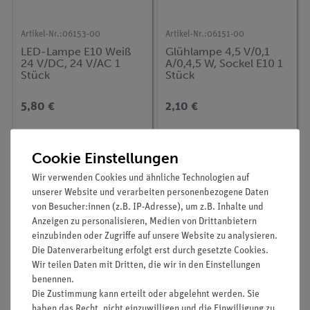
Artikel-Nr.:
06153-00
Artikel-Nr.:
06151-00
LED-Lampe E10 Weiß
Glühlampe 4,5 V/0,1
24 V/DC, 24 V/AC 1
A/0,4,5 W, Sockel E10 1
Stück
Stück
5,80 €
2,10 €
Cookie Einstellungen
Wir verwenden Cookies und ähnliche Technologien auf
unserer Website und verarbeiten personenbezogene Daten
von Besucher:innen (z.B. IP-Adresse), um z.B. Inhalte und
Anzeigen zu personalisieren, Medien von Drittanbietern
einzubinden oder Zugriffe auf unsere Website zu analysieren.
Die Datenverarbeitung erfolgt erst durch gesetzte Cookies.
Wir teilen Daten mit Dritten, die wir in den Einstellungen
benennen.
Artikel-Nr.:
62123-93
Artikel-Nr.:
06152-03
Die Zustimmung kann erteilt oder abgelehnt werden. Sie
Glühlampe 230 V/ 15 W,
Glühlampen 3,5 V/0,2
haben das Recht, nicht einzuwilligen und die Einwilligung zu