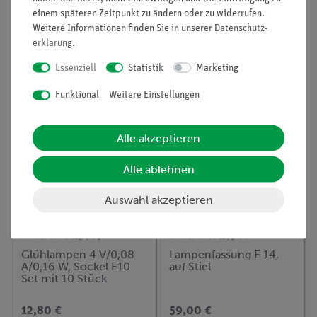
E14
A/0,7 W, Sockel E 10 Set
einem späteren Zeitpunkt zu ändern oder zu widerrufen.
mit 10 Stück
Weitere Informationen finden Sie in unserer
Daten­schutz­
erklärung
.
5,10 €
8,60 €
Essenziell
Statistik
Marketing
Funktional
Weitere Einstellungen
Alle akzeptieren
Alle ablehnen
Auswahl akzeptieren
Artikel-Nr.:
06154-03
Artikel-Nr.:
06175-00
Glühlampen 4 V/0,08
Lampenfassung E 14,
A/0,16 W, Sockel E10
auf Stiel
Set mit 10 Stück
12,80 €
59,00 €