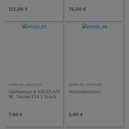
BIGLAMP 501, Mini
Reflektor 200 mm,
112,00 €
74,00 €
inklusive Halter
Artikel-Nr.:
06159-00
Artikel-Nr.:
06656-00
Glühlampe 6 V/0,83 A/5
Neonröhrchen
W , Sockel E14 1 Stück
7,40 €
5,90 €