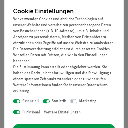
Cookie Einstellungen
Wir verwenden Cookies und ähnliche Technologien auf
unserer Website und verarbeiten personenbezogene Daten
von Besucher:innen (z.B. IP-Adresse), um z.B. Inhalte und
Anzeigen zu personalisieren, Medien von Drittanbietern
einzubinden oder Zugriffe auf unsere Website zu analysieren.
Die Datenverarbeitung erfolgt erst durch gesetzte Cookies.
Wir teilen Daten mit Dritten, die wir in den Einstellungen
Artikel-Nr.:
P1001569
Artikel-Nr.:
P1000400
benennen.
Potentielle Energie und
Reibungszahl
Die Zustimmung kann erteilt oder abgelehnt werden. Sie
Spannenergie mit
haben das Recht, nicht einzuwilligen und die Einwilligung zu
Cobra SMARTsense
einem späteren Zeitpunkt zu ändern oder zu widerrufen.
Weitere Informationen finden Sie in unserer
Daten­schutz­
326,20 €
79,60 €
erklärung
.
Essenziell
Statistik
Marketing
Funktional
Weitere Einstellungen