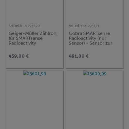
Artikel-Nr.:
12937-20
Artikel-Nr.:
12937-11
Geiger-Müller Zählrohr
Cobra SMARTsense
für SMARTsense
Radioactivity (nur
Radioactivity
Sensor) - Sensor zur
Messung von
radioaktiver Strahlung 0
459,00 €
491,00 €
... 40000 #/min
(Bluetooth + USB)