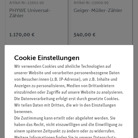
Artikel-Nr.:
13601-99
Artikel-Nr.:
13609-99
PHYWE Universal-
Geiger-Müller-Zähler
Zähler
1.170,00 €
540,00 €
Cookie Einstellungen
Wir verwenden Cookies und ähnliche Technologien auf
unserer Website und verarbeiten personenbezogene Daten
von Besucher:innen (z.B. IP-Adresse), um z.B. Inhalte und
Anzeigen zu personalisieren, Medien von Drittanbietern
einzubinden oder Zugriffe auf unsere Website zu analysieren.
Die Datenverarbeitung erfolgt erst durch gesetzte Cookies.
Wir teilen Daten mit Dritten, die wir in den Einstellungen
benennen.
Artikel-Nr.:
13608-10
Artikel-Nr.:
13608-00
Die Zustimmung kann erteilt oder abgelehnt werden. Sie
Geiger-Müller-Zähler
Geiger-Müller-Zähler
haben das Recht, nicht einzuwilligen und die Einwilligung zu
Gamma-Scout® mit
Gamma-Scout®
einem späteren Zeitpunkt zu ändern oder zu widerrufen.
Ticker und Alarm
Weitere Informationen finden Sie in unserer
Daten­schutz­