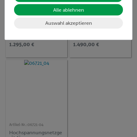
Alle ablehnen
Artikel-Nr.:
13673-93
Artikel-Nr.:
09107-99
PHYWE
PHYWE Netzgerät 1.5
Auswahl akzeptieren
Hochspannungsnetzge
kV DC, hochstabil
rät 10 kV mit
Digitalanzeige DC: 0... ±
10 kV, 2 mA
1.295,00 €
1.490,00 €
Artikel-Nr.:
06721-04
Hochspannungsnetzge