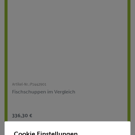
Artikel-Nr.:
P1442901
Fischschuppen im Vergleich
336,30 €
Cookie Einstellungen