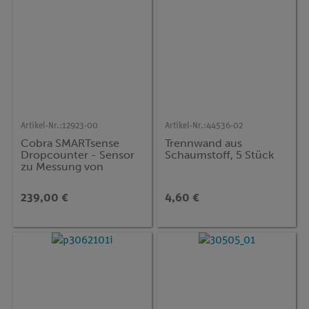
Artikel-Nr.:
12923-00
Artikel-Nr.:
44536-02
Cobra SMARTsense
Trennwand aus
Dropcounter - Sensor
Schaumstoff, 5 Stück
zu Messung von
Tropfen und pH bei
Titration 0 ... ∞ / 0 ... 14
239,00 €
4,60 €
(Bluetooth + USB)