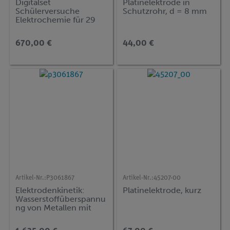
Digitalset
Platinelektrode in
Schülerversuche
Schutzrohr, d = 8 mm
Elektrochemie für 29
Versuche, TESS
advanced Chemie ECH
670,00 €
44,00 €
Artikel-Nr.:
P3061867
Artikel-Nr.:
45207-00
Elektrodenkinetik:
Platinelektrode, kurz
Wasserstoffüberspannu
ng von Metallen mit
Cobra SMARTsense