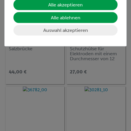
Alle akzeptieren
Alle ablehnen
Auswahl akzeptieren
Artikel-Nr.:
37684-00
Artikel-Nr.:
37651-15
Salzbrücke
Schutzhülse für
Elektroden mit einem
Durchmesser von 12
mm
44,00 €
27,00 €