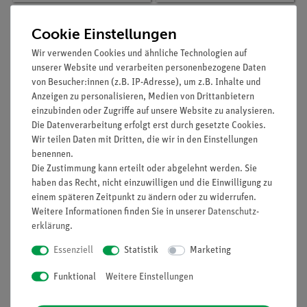
Cookie Einstellungen
Wir verwenden Cookies und ähnliche Technologien auf
unserer Website und verarbeiten personenbezogene Daten
von Besucher:innen (z.B. IP-Adresse), um z.B. Inhalte und
Anzeigen zu personalisieren, Medien von Drittanbietern
einzubinden oder Zugriffe auf unsere Website zu analysieren.
Die Datenverarbeitung erfolgt erst durch gesetzte Cookies.
Wir teilen Daten mit Dritten, die wir in den Einstellungen
Artikel-Nr.:
32486-00
Artikel-Nr.:
34568-00
benennen.
Die Zustimmung kann erteilt oder abgelehnt werden. Sie
Tonstifte, d = 8 mm, l =
Rillentrog mit Deckel,
15 mm, 2 Stück
Boro, 70 x 40 x 90 mm
haben das Recht, nicht einzuwilligen und die Einwilligung zu
einem späteren Zeitpunkt zu ändern oder zu widerrufen.
Weitere Informationen finden Sie in unserer
Daten­schutz­
71,00 €
15,20 €
erklärung
.
Essenziell
Statistik
Marketing
Funktional
Weitere Einstellungen