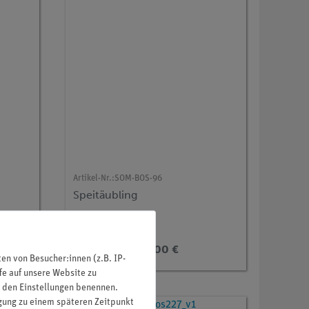
Artikel-Nr.:
SOM-BOS-96
Speitäubling
141,00 €
n von Besucher:innen (z.B. IP-
fe auf unsere Website zu
in den Einstellungen benennen.
igung zu einem späteren Zeitpunkt