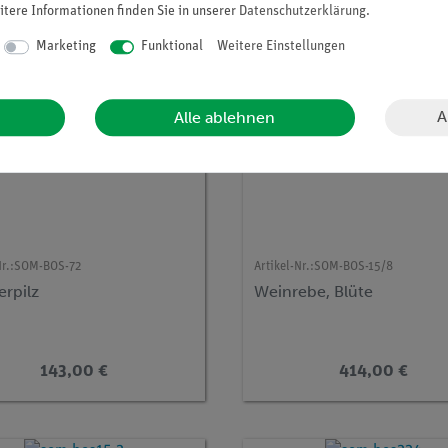
itere Informationen finden Sie in unserer
Daten­schutz­erklärung
.
Marketing
Funktional
Weitere Einstellungen
A
Alle ablehnen
r.:
SOM-BOS-72
Artikel-Nr.:
SOM-BOS-15/8
erpilz
Weinrebe, Blüte
143,00 €
414,00 €