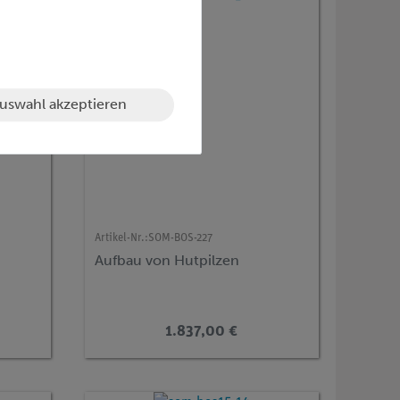
uswahl akzeptieren
Artikel-Nr.:
SOM-BOS-227
Aufbau von Hutpilzen
1.837,00 €