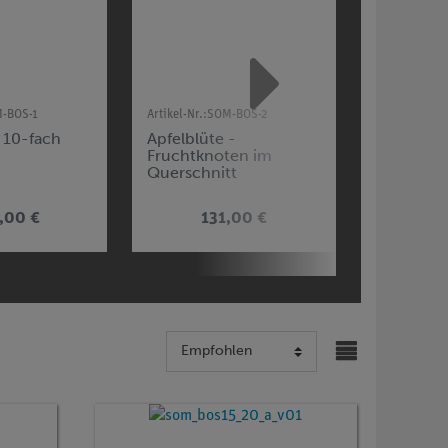
-BOS-1
Artikel-Nr.:
SOM-BOS-2
Artikel-Nr.:
S
, 10-fach
Apfelblüte -
Apfelblüt
Fruchtknoten im
Fruchtkn
Querschnitt
Längsschn
,00 €
131,00 €
27