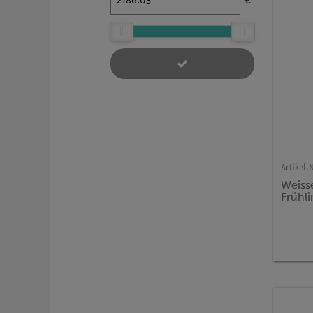
€
Artikel-N
Weiss
Frühli