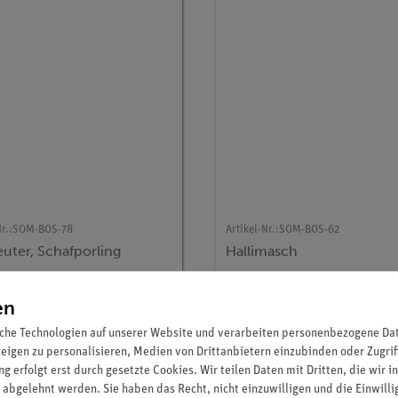
r.:
SOM-BOS-78
Artikel-Nr.:
SOM-BOS-62
uter, Schafporling
Hallimasch
en
143,00 €
138,00 €
che Technologien auf unserer Website und verarbeiten personenbezogene Date
zeigen zu personalisieren, Medien von Drittanbietern einzubinden oder Zugrif
g erfolgt erst durch gesetzte Cookies. Wir teilen Daten mit Dritten, die wir 
 abgelehnt werden. Sie haben das Recht, nicht einzuwilligen und die Einwill