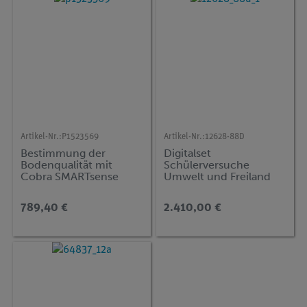
Artikel-Nr.:
P1523569
Artikel-Nr.:
12628-88D
Bestimmung der
Digitalset
Bodenqualität mit
Schülerversuche
Cobra SMARTsense
Umwelt und Freiland
Standard für 4
Arbeitsgruppen, TESS
789,40 €
2.410,00 €
advanced Biologie