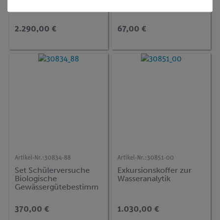
VISOCOLOR SCHOOL,
Nachfüllset
2.290,00 €
67,00 €
Artikel-Nr.:
30834-88
Artikel-Nr.:
30851-00
Set Schülerversuche
Exkursionskoffer zur
Biologische
Wasseranalytik
Gewässergütebestimm
ung für 10 Versuche,
TESS advanced Biologie
370,00 €
1.030,00 €