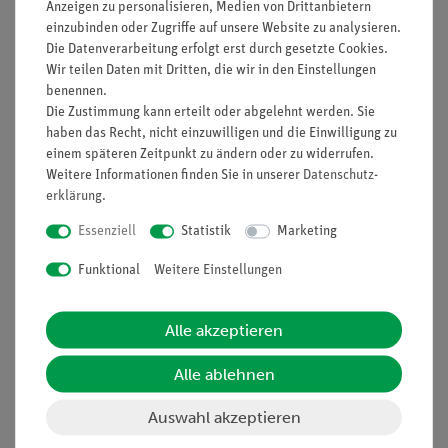
Anzeigen zu personalisieren, Medien von Drittanbietern
einzubinden oder Zugriffe auf unsere Website zu analysieren.
Artikel-Nr.:
30347-00
Artikel-Nr.:
30837-04
Die Datenverarbeitung erfolgt erst durch gesetzte Cookies.
Bodenanalytik,
Phosphat ECO-Test
Wir teilen Daten mit Dritten, die wir in den Einstellungen
Exkursionskoffer
0,2-5 mg/l, für 100
benennen.
Bestimmungen
Die Zustimmung kann erteilt oder abgelehnt werden. Sie
haben das Recht, nicht einzuwilligen und die Einwilligung zu
830,00 €
54,00 €
einem späteren Zeitpunkt zu ändern oder zu widerrufen.
Weitere Informationen finden Sie in unserer
Daten­schutz­
erklärung
.
Essenziell
Statistik
Marketing
Funktional
Weitere Einstellungen
Alle akzeptieren
Alle ablehnen
Artikel-Nr.:
30839-01
Artikel-Nr.:
30390-01
Auswahl akzeptieren
Wasseranalytikkoffer
Wasserlabor zur
mit Filterphotometer
Schnellanalyse