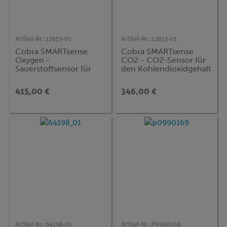
Artikel-Nr.:
12933-01
Artikel-Nr.:
12932-01
Cobra SMARTsense
Cobra SMARTsense
Oxygen -
CO2 - CO2-Sensor für
Sauerstoffsensor für
den Kohlendioxidgehalt
wässrige Lösungen und
in der Luft 0 ... 100000
Luft, 0 ... 20 mg/l
ppm (Bluetooth + USB)
415,00 €
346,00 €
(Bluetooth + USB)
Artikel-Nr.:
64198-01
Artikel-Nr.:
P0990169