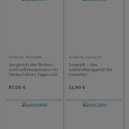
Artikel-Nr.:
P1520969
Artikel-Nr.:
64594-00
Vergleich der Boden-
Snapy® - das
und Lufttemperatur im
Lebendfanggerät für
Verlauf eines Tages mit
Insekten
Cobra SMARTsense
87,00 €
13,90 €