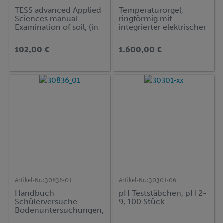
TESS advanced Applied
Temperaturorgel,
Sciences manual
ringförmig mit
Examination of soil, (in
integrierter elektrischer
Englisch)
Heizung
102,00 €
1.600,00 €
Artikel-Nr.:
30836-01
Artikel-Nr.:
30301-06
Handbuch
pH Teststäbchen, pH 2-
Schülerversuche
9, 100 Stück
Bodenuntersuchungen,
TESS advanced Biologie