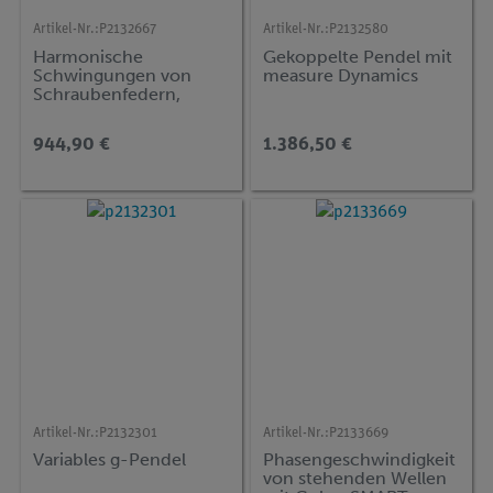
Artikel-Nr.:
P2132667
Artikel-Nr.:
P2132580
Harmonische
Gekoppelte Pendel mit
Schwingungen von
measure Dynamics
Schraubenfedern,
parallel und in Serie
gekoppelt mit Cobra
944,90 €
1.386,50 €
SMARTsense
Artikel-Nr.:
P2132301
Artikel-Nr.:
P2133669
Variables g-Pendel
Phasengeschwindigkeit
von stehenden Wellen