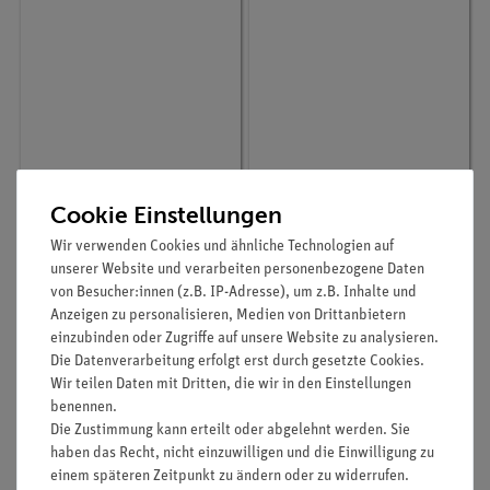
Artikel-Nr.:
P6011900
Artikel-Nr.:
P1426300
Cookie Einstellungen
Frequenzbestimmung
Resonanz und
Wir verwenden Cookies und ähnliche Technologien auf
durch Schwebung
Eigenfrequenz zweier
unserer Website und verarbeiten personenbezogene Daten
Stimmgabeln
von Besucher:innen (z.B. IP-Adresse), um z.B. Inhalte und
Anzeigen zu personalisieren, Medien von Drittanbietern
409,50 €
301,20 €
einzubinden oder Zugriffe auf unsere Website zu analysieren.
Die Datenverarbeitung erfolgt erst durch gesetzte Cookies.
Wir teilen Daten mit Dritten, die wir in den Einstellungen
benennen.
Die Zustimmung kann erteilt oder abgelehnt werden. Sie
haben das Recht, nicht einzuwilligen und die Einwilligung zu
einem späteren Zeitpunkt zu ändern oder zu widerrufen.