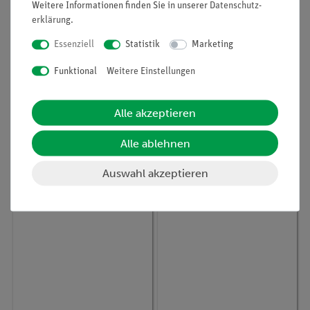
Weitere Informationen finden Sie in unserer
Daten­schutz­
erklärung
.
Essenziell
Statistik
Marketing
Funktional
Weitere Einstellungen
Artikel-Nr.:
P2133500
Artikel-Nr.:
P2132567
Interferenz und
Gekoppelte Pendel mit
Beugung von
Cobra SMARTsense
Alle akzeptieren
Wasserwellen mit dem
(expert version)
Wasserwellengerät
Alle ablehnen
2.336,00 €
2.339,80 €
Auswahl akzeptieren