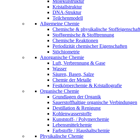
Molekülstruktur
Kristallstruktur
DNA-Struktur
Teilchenmodell
Allgemeine Chemie
Chemische & physikalische Stoffeigenschaf
Stoffgemische & Stofftrennung
Chemische Reaktionen
Periodizität chemischer Eigenschaften
Stöchiometrie
Anorganische Chemie
Luft, Verbrennung & Gase
Wasser
Säuren, Basen, Salze
Chemie der Metalle
Festkörperchemie & Kristallografie
Organische Chemie
Grundlagen der Organik
Sauerstoffhaltige organische Verbindungen
Destillation & Renigung
Kohlenwasserstoffe
Kunststoff- / Polymerchemie
Lebensmittelchemie
Farbstoffe / Haushaltschemie
Physikalische Chemie