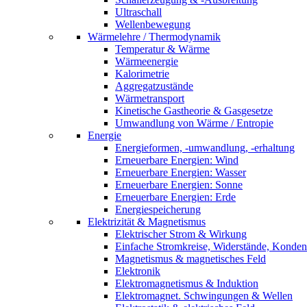
Ultraschall
Wellenbewegung
Wärmelehre / Thermodynamik
Temperatur & Wärme
Wärmeenergie
Kalorimetrie
Aggregatzustände
Wärmetransport
Kinetische Gastheorie & Gasgesetze
Umwandlung von Wärme / Entropie
Energie
Energieformen, -umwandlung, -erhaltung
Erneuerbare Energien: Wind
Erneuerbare Energien: Wasser
Erneuerbare Energien: Sonne
Erneuerbare Energien: Erde
Energiespeicherung
Elektrizität & Magnetismus
Elektrischer Strom & Wirkung
Einfache Stromkreise, Widerstände, Konden
Magnetismus & magnetisches Feld
Elektronik
Elektromagnetismus & Induktion
Elektromagnet. Schwingungen & Wellen