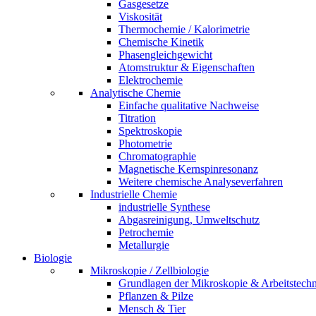
Gasgesetze
Viskosität
Thermochemie / Kalorimetrie
Chemische Kinetik
Phasengleichgewicht
Atomstruktur & Eigenschaften
Elektrochemie
Analytische Chemie
Einfache qualitative Nachweise
Titration
Spektroskopie
Photometrie
Chromatographie
Magnetische Kernspinresonanz
Weitere chemische Analyseverfahren
Industrielle Chemie
industrielle Synthese
Abgasreinigung, Umweltschutz
Petrochemie
Metallurgie
Biologie
Mikroskopie / Zellbiologie
Grundlagen der Mikroskopie & Arbeitstech
Pflanzen & Pilze
Mensch & Tier