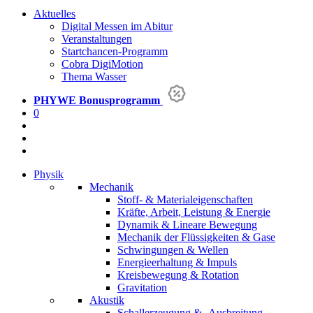
Aktuelles
Digital Messen im Abitur
Veranstaltungen
Startchancen-Programm
Cobra DigiMotion
Thema Wasser
PHYWE
Bonusprogramm
0
Physik
Mechanik
Stoff- & Materialeigenschaften
Kräfte, Arbeit, Leistung & Energie
Dynamik & Lineare Bewegung
Mechanik der Flüssigkeiten & Gase
Schwingungen & Wellen
Energieerhaltung & Impuls
Kreisbewegung & Rotation
Gravitation
Akustik
Schallerzeugung & -Ausbreitung