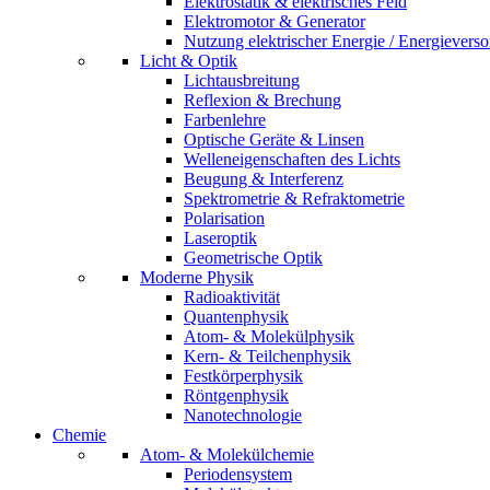
Elektrostatik & elektrisches Feld
Elektromotor & Generator
Nutzung elektrischer Energie / Energievers
Licht & Optik
Lichtausbreitung
Reflexion & Brechung
Farbenlehre
Optische Geräte & Linsen
Welleneigenschaften des Lichts
Beugung & Interferenz
Spektrometrie & Refraktometrie
Polarisation
Laseroptik
Geometrische Optik
Moderne Physik
Radioaktivität
Quantenphysik
Atom- & Molekülphysik
Kern- & Teilchenphysik
Festkörperphysik
Röntgenphysik
Nanotechnologie
Chemie
Atom- & Molekülchemie
Periodensystem