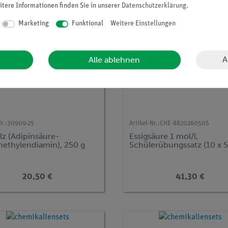
itere Informationen finden Sie in unserer
Daten­schutz­erklärung
.
Marketing
Funktional
Weitere Einstellungen
A
Alle ablehnen
r.:
30909-25
Artikel-Nr.:
CHE-882026050S
lz (Adipinsäure-
Essigsäure 1 mol/l,
ethylendiamin), 250 g
Schülerübungssatz (10 x 5
20,50 €
41,30 €