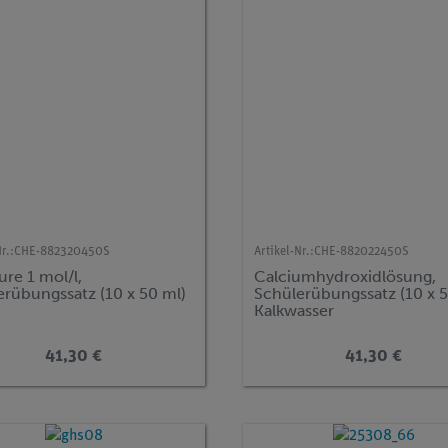
r.:
CHE-882320450S
Artikel-Nr.:
CHE-882022450S
ure 1 mol/l,
Calciumhydroxidlösung,
erübungssatz (10 x 50 ml)
Schülerübungssatz (10 x 5
Kalkwasser
41,30 €
41,30 €