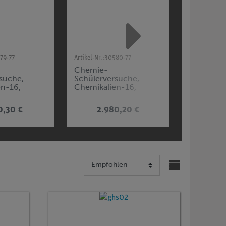
79-77
Artikel-Nr.:
30580-77
Artikel-Nr.:
3
Chemie-
Chemie-
suche,
Schülerversuche,
Schülerv
en-16,
Chemikalien-16,
Chemikal
lung
Gesamtsammlung
Basissam
0,30 €
2.980,20 €
1.6