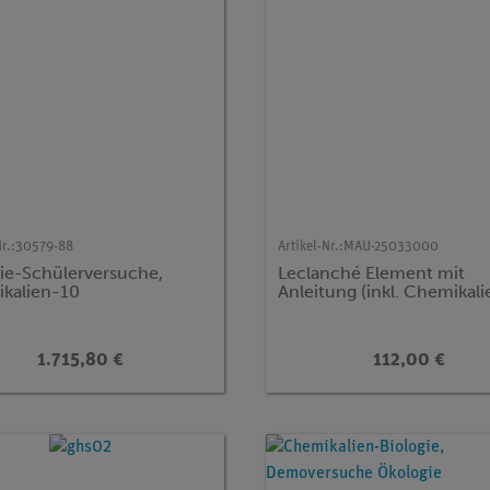
r.:
30579-88
Artikel-Nr.:
MAU-25033000
e-Schülerversuche,
Leclanché Element mit
kalien-10
Anleitung (inkl. Chemikali
1.715,80 €
112,00 €