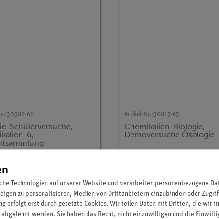
r.:
30580-66
Artikel-Nr.:
30815-65
e-Schülerversuche,
Chemikalien-Biologie,
kalien-6,
Demoversuche Ökologie
mtsammlung
2.528,70 €
516,90 €
en
che Technologien auf unserer Website und verarbeiten personenbezogene Date
zeigen zu personalisieren, Medien von Drittanbietern einzubinden oder Zugrif
g erfolgt erst durch gesetzte Cookies. Wir teilen Daten mit Dritten, die wir 
 abgelehnt werden. Sie haben das Recht, nicht einzuwilligen und die Einwill