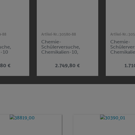
9-88
Artikel-Nr.:
30580-88
Artikel-Nr.:
305
Chemie-
Chemie-
uche,
Schülerversuche,
Schülerver
n-10
Chemikalien-10,
Chemikali
Gesamtsammlung
Basissamm
,80 €
2.749,80 €
1.71