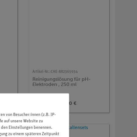
Artikel-Nr.:
CHE-882365934
Reinigungslösung für pH-
Elektroden , 250 ml
8,70 €
n von Besucher:innen (z.B. IP-
fe auf unsere Website zu
in den Einstellungen benennen.
igung zu einem späteren Zeitpunkt