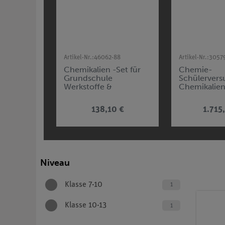
Artikel-Nr.:
46062-88
Artikel-Nr.:
3057
Chemikalien -Set für
Chemie-
Grundschule
Schülervers
Werkstoffe &
Chemikalie
Stoffeigenschaften
138,10 €
1.715
Niveau
Klasse 7-10
1
Klasse 10-13
1