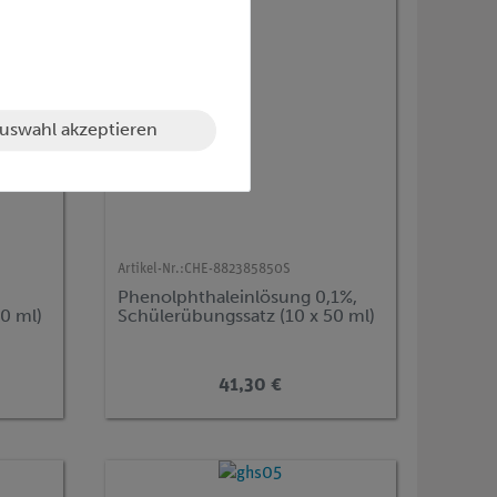
uswahl akzeptieren
Artikel-Nr.:
CHE-882385850S
Phenolphthaleinlösung 0,1%,
0 ml)
Schülerübungssatz (10 x 50 ml)
41,30 €