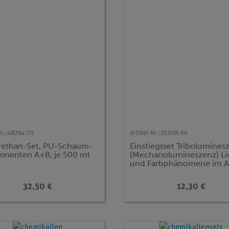
r.:
48294-70
Artikel-Nr.:
25308-66
rethan-Set, PU-Schaum-
Einstiegsset Tribolumines
nenten A+B, je 500 ml
(Mechanolumineszenz) Li
und Farbphänomene im Al
32,50 €
12,30 €