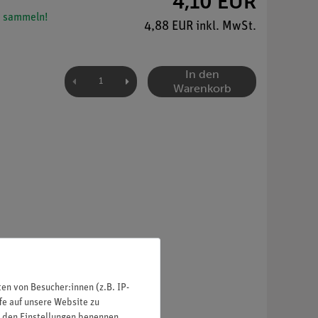
4,10 EUR
 sammeln!
4,88 EUR inkl. MwSt.
In den
Warenkorb
n von Besucher:innen (z.B. IP-
fe auf unsere Website zu
in den Einstellungen benennen.