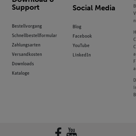
Support
Social Media
B
V
n
Bestellvorgang
Blog
H
Schnellbestellformular
Facebook
C
Zahlungsarten
YouTube
C
a
Versandkosten
LinkedIn
F
Downloads
a
Kataloge
D
i
B