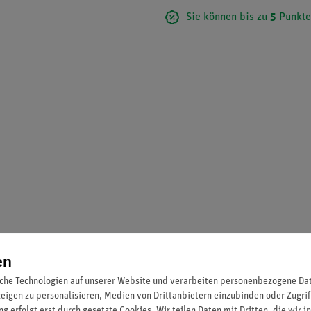
Sie können bis zu
5
Punkte
en
che Technologien auf unserer Website und verarbeiten personenbezogene Date
zeigen zu personalisieren, Medien von Drittanbietern einzubinden oder Zugrif
g erfolgt erst durch gesetzte Cookies. Wir teilen Daten mit Dritten, die wir 