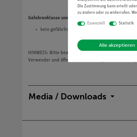
Die Zustimmung kann erteilt oder
zu ändern oder zu widerrufen. We
Gefahrenklasse und Gefahrenkategorie
Essenziell
Statistik
kein gefährlicher Stoff
Alle akzeptieren
HINWEIS: Bitte beachten sie, dass wir keine Chemik
Verwender und öffentliche Forschungs- Untersuchung
Media / Downloads