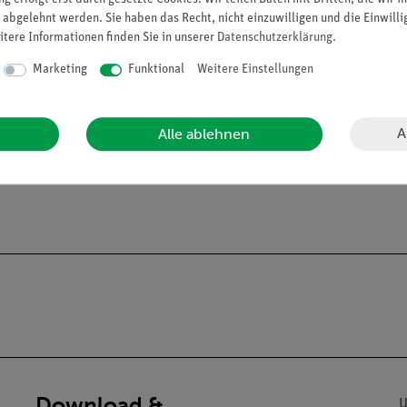
 abgelehnt werden. Sie haben das Recht, nicht einzuwilligen und die Einwill
itere Informationen finden Sie in unserer
Daten­schutz­erklärung
.
Marketing
Funktional
Weitere Einstellungen
A
Alle ablehnen
alien an Privatpersonen verkaufen. Lt. ChemVerbotsV geben wir C
s und Lehranstalten ab.
Download &
U