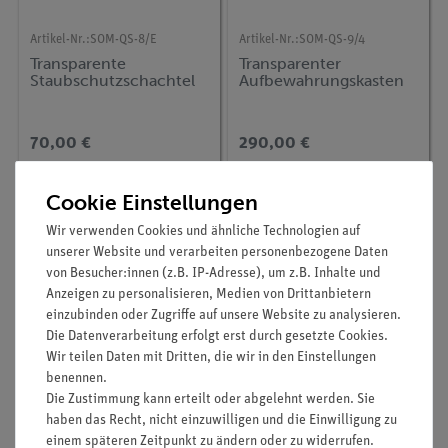
Artikel-Nr.:
SOM-QS-8/E
Artikel-Nr.:
SOM-QS-9/4
Transparente
Transparenter
Staubschutzschachtel
Aufbewahrungskasten
70,00 €
290,00 €
Cookie Einstellungen
Wir verwenden Cookies und ähnliche Technologien auf
unserer Website und verarbeiten personenbezogene Daten
von Besucher:innen (z.B. IP-Adresse), um z.B. Inhalte und
Anzeigen zu personalisieren, Medien von Drittanbietern
einzubinden oder Zugriffe auf unsere Website zu analysieren.
Die Datenverarbeitung erfolgt erst durch gesetzte Cookies.
Wir teilen Daten mit Dritten, die wir in den Einstellungen
benennen.
Die Zustimmung kann erteilt oder abgelehnt werden. Sie
Artikel-Nr.:
SOM-QS-8/4
Artikel-Nr.:
3BS-1013913
haben das Recht, nicht einzuwilligen und die Einwilligung zu
Klarsichtschachtel
Hängemetallstativ mit 5
einem späteren Zeitpunkt zu ändern oder zu widerrufen.
Rollen (Fuß und Stange)