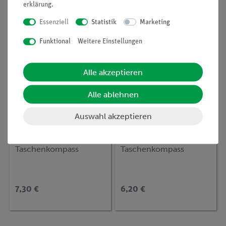
24,00 €
3,80 €
erklärung
.
Essenziell
Statistik
Marketing
Funktional
Weitere Einstellungen
Alle akzeptieren
Alle ablehnen
Auswahl akzeptieren
Artikel-Nr.:
06350-10
Artikel-Nr.:
06350-11
Taschenkompass
Taschenkompass
7,30 €
6,20 €