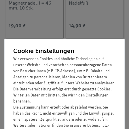
Magnetnadel, l = 46
Nadelfuß
mm, 10 Stk.
19,00 €
14,90 €
Cookie Einstellungen
Wir verwenden Cookies und ähnliche Technologien auf
unserer Website und verarbeiten personenbezogene Daten
von Besucher:innen (z.B. IP-Adresse), um z.B. Inhalte und
Anzeigen zu personalisieren, Medien von Drittanbietern
einzubinden oder Zugriffe auf unsere Website zu analysieren.
Die Datenverarbeitung erfolgt erst durch gesetzte Cookies.
Wir teilen Daten mit Dritten, die wir in den Einstellungen
benennen.
Artikel-Nr.:
06314-01
Artikel-Nr.:
06350-03
Die Zustimmung kann erteilt oder abgelehnt werden. Sie
Magnetnadel, l = 100
Zeichenkompass, 1
mm, 10 Stk.
Stück
haben das Recht, nicht einzuwilligen und die Einwilligung zu
einem späteren Zeitpunkt zu ändern oder zu widerrufen.
Weitere Informationen finden Sie in unserer
Daten­schutz­