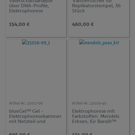
Vaterschaftsanalyse
Transfertücher für
über DNA-Profile,
Replikatorstempel, 36
Elektrophorese
Stück
154,00 €
460,00 €
Artikel-Nr.:
35017-99
Artikel-Nr.:
35019-40
blueGel™ Gel -
Elektrophorese mit
Elektrophoresekammer
Farbstoffen: Mendels
mit Netzteil und
Erbsen, für Bandit™
eingebauter
Elektrophorese-Gerät
Belichtungseinheit