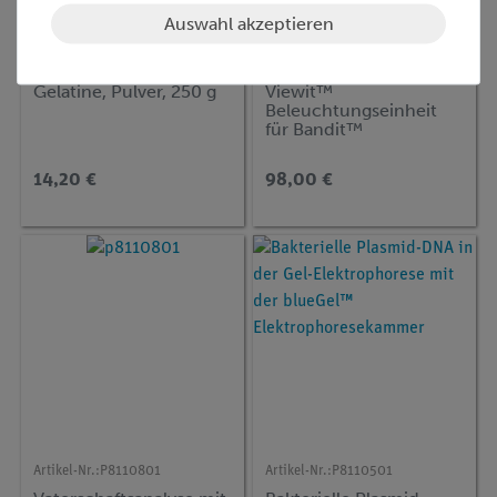
Auswahl akzeptieren
Artikel-Nr.:
30083-25
Artikel-Nr.:
35019-41
Gelatine, Pulver, 250 g
Viewit™
Beleuchtungseinheit
für Bandit™
14,20 €
98,00 €
Artikel-Nr.:
P8110801
Artikel-Nr.:
P8110501