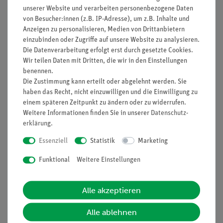
unserer Website und verarbeiten personenbezogene Daten
von Besucher:innen (z.B. IP-Adresse), um z.B. Inhalte und
Anzeigen zu personalisieren, Medien von Drittanbietern
einzubinden oder Zugriffe auf unsere Website zu analysieren.
Die Datenverarbeitung erfolgt erst durch gesetzte Cookies.
Wir teilen Daten mit Dritten, die wir in den Einstellungen
Artikel-Nr.:
09711-00
Artikel-Nr.:
31083-10
benennen.
Cantilever,
Agar-Agar, gepulvert,
Die Zustimmung kann erteilt oder abgelehnt werden. Sie
Dynamischer Modus,
100 g
haben das Recht, nicht einzuwilligen und die Einwilligung zu
10 Stck, für compact
einem späteren Zeitpunkt zu ändern oder zu widerrufen.
AFM
Weitere Informationen finden Sie in unserer
Daten­schutz­
318,00 €
14,10 €
erklärung
.
Essenziell
Statistik
Marketing
Funktional
Weitere Einstellungen
Alle akzeptieren
Alle ablehnen