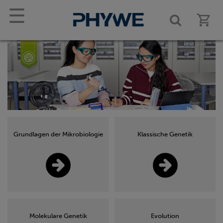
☰
Grundlagen der Mikrobiologie
Klassische Genetik
Molekulare Genetik
Evolution