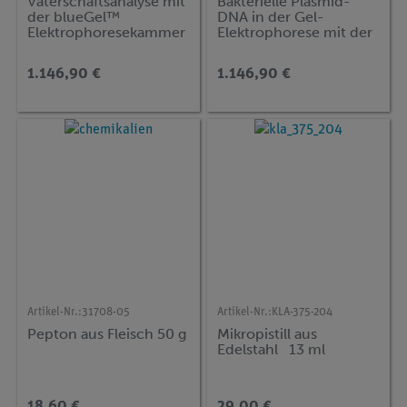
Vaterschaftsanalyse mit
Bakterielle Plasmid-
der blueGel™
DNA in der Gel-
Elektrophoresekammer
Elektrophorese mit der
blueGel™
Elektrophoresekammer
1.146,90 €
1.146,90 €
Artikel-Nr.:
31708-05
Artikel-Nr.:
KLA-375-204
Pepton aus Fleisch 50 g
Mikropistill aus
Edelstahl 13 ml
18,60 €
29,00 €