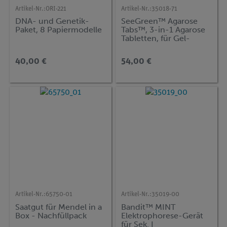
Artikel-Nr.:
ORI-221
Artikel-Nr.:
35018-71
DNA- und Genetik-
SeeGreen™ Agarose
Paket, 8 Papiermodelle
Tabs™, 3-in-1 Agarose
Tabletten, für Gel-
Elektrophorese, für 16
Gele
40,00 €
54,00 €
Artikel-Nr.:
65750-01
Artikel-Nr.:
35019-00
Saatgut für Mendel in a
Bandit™ MINT
Box - Nachfüllpack
Elektrophorese-Gerät
für Sek. I