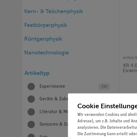
Kern- & Teilchenphysik
Festkörperphysik
Röntgenphysik
Nanotechnologie
Artikel-N
XR 4.0
Einkris
Artikeltyp
Experimente
130
Geräte & Zubehör
177
Cookie Einstellung
Literatur & Medien
11
Wir verwenden Cookies und ähnli
Adresse), um z.B. Inhalte und An
Sensoren & Datalogging
1
analysieren. Die Datenverarbeitun
Die Zustimmung kann erteilt oder