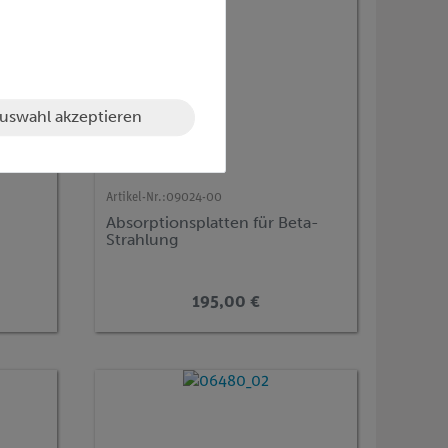
uswahl akzeptieren
Artikel-Nr.:
09024-00
Absorptionsplatten für Beta-
Strahlung
195,00 €