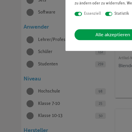
Sets
13
zu ändern oder zu widerrufen. We
Software
4
Essenziell
Statistik
Anwender
Alle akzeptieren
Lehrer/Professoren
224
Schüler
132
Artikel-N
Studenten
259
Blende
Niveau
Hochschule
98
Klasse 7-10
25
Klasse 10-13
50
Hersteller