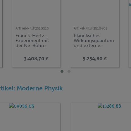
Artikel-Nr.:
P2510315
Artikel-Nr.:
P2510402
Franck-Hertz-
Plancksches
Experiment mit
Wirkungsquantum
der Ne-Röhre
und externer
photoelektrischer
Effekt
3.408,70 €
5.254,80 €
(Spektrallinientren
nung durch
Interferenzfilter)
rtikel: Moderne Physik