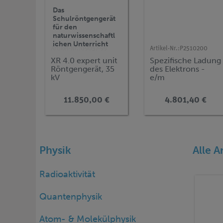
Das
Schulröntgengerät
für den
naturwissenschaftl
ichen Unterricht
Artikel-Nr.:
09057-99
Artikel-Nr.:
P2510200
XR 4.0 expert unit
Spezifische Ladung
Röntgengerät, 35
des Elektrons -
kV
e/m
11.850,00 €
4.801,40 €
Physik
Alle A
Radioaktivität
Quantenphysik
Atom- & Molekülphysik