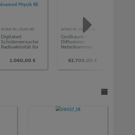
Artikel-Nr.:
25261-88
Artikel-Nr.:
09043-93
Artikel-N
Digitalset
Großraum-
Compa
Schülerversuche
Diffusions-
Raster
Radioaktivität für
Nebelkammer
op
11 Versuche, TESS
80*80 cm, PJ 80,
advanced Physik
230 V
1.060,00 €
92.700,00 €
35
RE