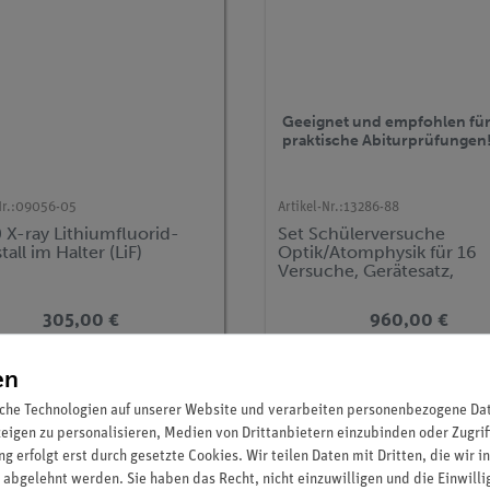
Geeignet und empfohlen fü
praktische Abiturprüfungen
r.:
09056-05
Artikel-Nr.:
13286-88
 X-ray Lithiumfluorid-
Set Schülerversuche
tall im Halter (LiF)
Optik/Atomphysik für 16
Versuche, Gerätesatz,
Zentralabitur Niedersachs
TESS advanced Physik OA
305,00 €
960,00 €
en
che Technologien auf unserer Website und verarbeiten personenbezogene Date
zeigen zu personalisieren, Medien von Drittanbietern einzubinden oder Zugrif
g erfolgt erst durch gesetzte Cookies. Wir teilen Daten mit Dritten, die wir 
 abgelehnt werden. Sie haben das Recht, nicht einzuwilligen und die Einwill