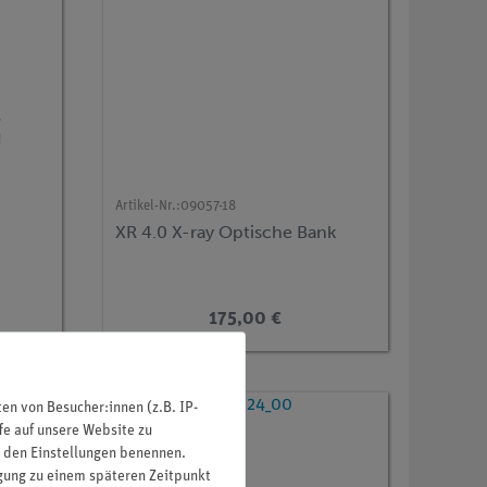
r
!
Artikel-Nr.:
09057-18
XR 4.0 X-ray Optische Bank
en,
175,00 €
n von Besucher:innen (z.B. IP-
fe auf unsere Website zu
in den Einstellungen benennen.
igung zu einem späteren Zeitpunkt