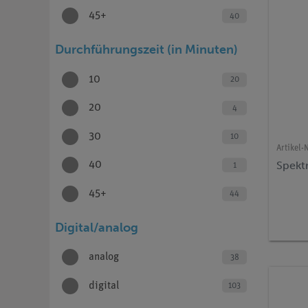
45+
40
Durchführungszeit (in Minuten)
10
20
20
4
30
10
Artikel-N
Spekt
40
1
45+
44
Digital/analog
analog
38
digital
103