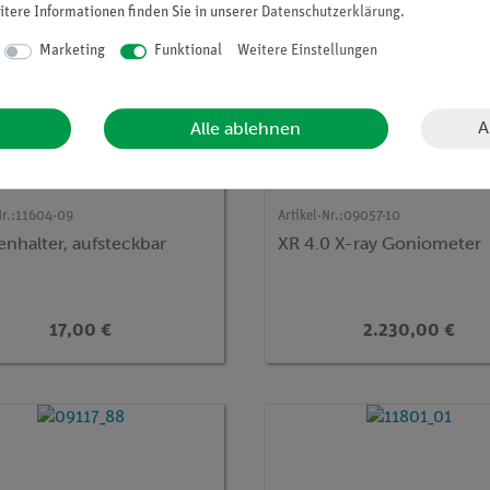
itere Informationen finden Sie in unserer
Daten­schutz­erklärung
.
Marketing
Funktional
Weitere Einstellungen
A
Alle ablehnen
r.:
11604-09
Artikel-Nr.:
09057-10
nhalter, aufsteckbar
XR 4.0 X-ray Goniometer
17,00 €
2.230,00 €