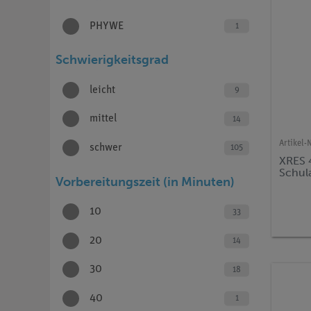
PHYWE
1
Schwierigkeitsgrad
leicht
9
mittel
14
Artikel-N
schwer
105
XRES 
Schul
Vorbereitungszeit (in Minuten)
10
33
20
14
30
18
40
1