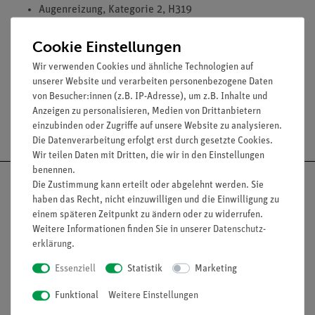
Augenreizung, Kategorie 2, H319
Cookie Einstellungen
Media / Downloads
Wir verwenden Cookies und ähnliche Technologien auf
unserer Website und verarbeiten personenbezogene Daten
von Besucher:innen (z.B. IP-Adresse), um z.B. Inhalte und
Anzeigen zu personalisieren, Medien von Drittanbietern
Versandkostenfrei ab 300,- €
einzubinden oder Zugriffe auf unsere Website zu analysieren.
Die Datenverarbeitung erfolgt erst durch gesetzte Cookies.
Wir teilen Daten mit Dritten, die wir in den Einstellungen
benennen.
Die Zustimmung kann erteilt oder abgelehnt werden. Sie
haben das Recht, nicht einzuwilligen und die Einwilligung zu
einem späteren Zeitpunkt zu ändern oder zu widerrufen.
Nach oben
Weitere Informationen finden Sie in unserer
Daten­schutz­
erklärung
.
Essenziell
Statistik
Marketing
Informationen
Service
Funktional
Weitere Einstellungen