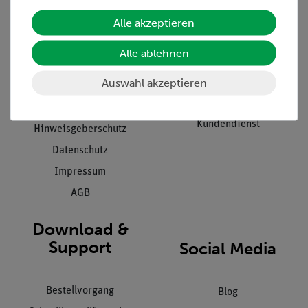
Alle akzeptieren
Unternehmen
Übersicht Service
Projekte und Lösungen
Beratung & Showroom
Alle ablehnen
Presse
Inventarisierungs- &
Auswahl akzeptieren
Einräumservice
Stellenangebote
Inbetriebnahme & Schulungen
Kontakt
Kundendienst
Hinweisgeberschutz
Datenschutz
Impressum
AGB
Download &
Support
Social Media
Bestellvorgang
Blog