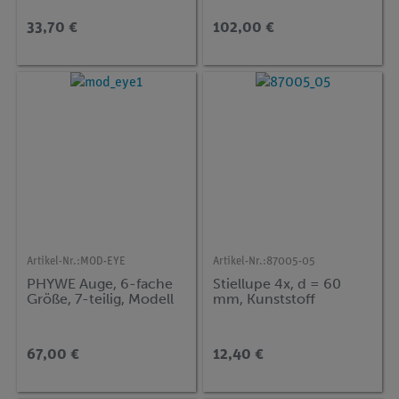
he Sinne, TESS
beginner
33,70 €
102,00 €
Naturwissenschaften
Artikel-Nr.:
MOD-EYE
Artikel-Nr.:
87005-05
PHYWE Auge, 6-fache
Stiellupe 4x, d = 60
Größe, 7-teilig, Modell
mm, Kunststoff
67,00 €
12,40 €