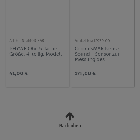
Artikel-Nr.:
MOD-EAR
Artikel-Nr.:
12939-00
PHYWE Ohr, 5-fache
Cobra SMARTsense
Größe, 4-teilig, Modell
Sound - Sensor zur
Messung des
Schallpegels und
akustischer Signale 55
41,00 €
175,00 €
... 110 dBA / 100 …
15000 Hz (Bluetooth +
USB)
Nach oben