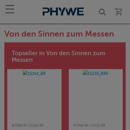
☰
Von den Sinnen zum Messen
Topseller in Von den Sinnen zum
Messen
Artikel-Nr.:
15241-88
Artikel-Nr.:
15235-88