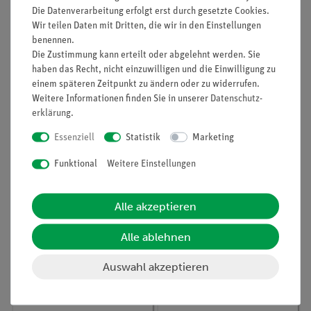
Die Datenverarbeitung erfolgt erst durch gesetzte Cookies.
Wir teilen Daten mit Dritten, die wir in den Einstellungen
benennen.
Die Zustimmung kann erteilt oder abgelehnt werden. Sie
haben das Recht, nicht einzuwilligen und die Einwilligung zu
einem späteren Zeitpunkt zu ändern oder zu widerrufen.
Weitere Informationen finden Sie in unserer
Daten­schutz­
erklärung
.
Essenziell
Statistik
Marketing
Funktional
Weitere Einstellungen
Artikel-Nr.:
P9130800
Artikel-Nr.:
12906-01
Geräusche und Musik
Cobra SMARTsense
Light - Sensor zur
Alle akzeptieren
Messung der
Beleuchtungsstärke 0 ...
Alle ablehnen
128 kLx (Bluetooth +
165,00 €
126,00 €
USB)
Auswahl akzeptieren