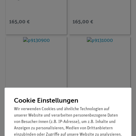
165,00 €
165,00 €
Cookie Einstellungen
Artikel-Nr.:
P9130900
Artikel-Nr.:
P9131000
Orientierung
Ein Blick auf das Auge
Wir verwenden Cookies und ähnliche Technologien auf
unserer Website und verarbeiten personenbezogene Daten
von Besucher:innen (z.B. IP-Adresse), um z.B. Inhalte und
Anzeigen zu personalisieren, Medien von Drittanbietern
165,00 €
165,00 €
einzubinden oder Zugriffe auf unsere Website zu analysieren.