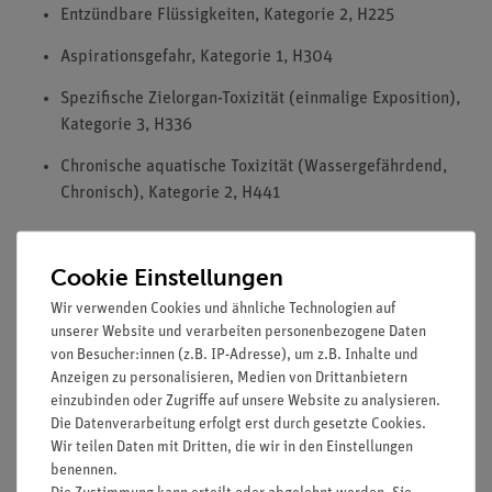
Entzündbare Flüssigkeiten, Kategorie 2, H225
Aspirationsgefahr, Kategorie 1, H304
Spezifische Zielorgan-Toxizität (einmalige Exposition),
Kategorie 3, H336
Chronische aquatische Toxizität (Wassergefährdend,
Chronisch), Kategorie 2, H441
Cookie Einstellungen
HINWEIS: Bitte beachten sie, dass wir keine Chemikalien an
Privatpersonen verkaufen. Lt. ChemVerbotsV geben wir
Wir verwenden Cookies und ähnliche Technologien auf
Chemikalien nur an Wiederverkäufer, berufsmässige
unserer Website und verarbeiten personenbezogene Daten
von Besucher:innen (z.B. IP-Adresse), um z.B. Inhalte und
Verwender und öffentliche Forschungs- Untersuchungs und
Anzeigen zu personalisieren, Medien von Drittanbietern
Lehranstalten ab.
einzubinden oder Zugriffe auf unsere Website zu analysieren.
Die Datenverarbeitung erfolgt erst durch gesetzte Cookies.
Wir teilen Daten mit Dritten, die wir in den Einstellungen
benennen.