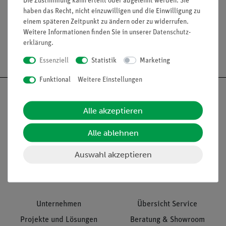
Die Zustimmung kann erteilt oder abgelehnt werden. Sie
Media / Downloads
haben das Recht, nicht einzuwilligen und die Einwilligung zu
einem späteren Zeitpunkt zu ändern oder zu widerrufen.
Weitere Informationen finden Sie in unserer
Daten­schutz­
erklärung
.
Versandkostenfrei ab 300,- €
Essenziell
Statistik
Marketing
Funktional
Weitere Einstellungen
Alle akzeptieren
Nach oben
Alle ablehnen
Auswahl akzeptieren
Informationen
Service
Unternehmen
Übersicht Service
Projekte und Lösungen
Beratung & Showroom