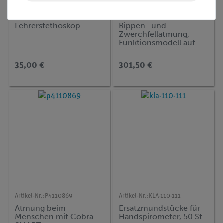
Artikel-Nr.:
KLA-110-505
Artikel-Nr.:
KLA-130-141
Lehrerstethoskop
Rippen- und
Zwerchfellatmung,
Funktionsmodell auf
Platte
35,00 €
301,50 €
Artikel-Nr.:
P4110869
Artikel-Nr.:
KLA-110-111
Atmung beim
Ersatzmundstücke für
Menschen mit Cobra
Handspirometer, 50 St.