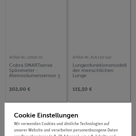
Artikel-Nr.:
12936-01
Artikel-Nr.:
KLA-130-140
Cobra SMARTsense
Lungenfunktionsmodell
Spirometer -
der menschlichen
Atemvolumensensor ±
Lunge
15 l (Bluetooth + USB)
302,00 €
115,50 €
Cookie Einstellungen
Wir verwenden Cookies und ähnliche Technologien auf
unserer Website und verarbeiten personenbezogene Daten