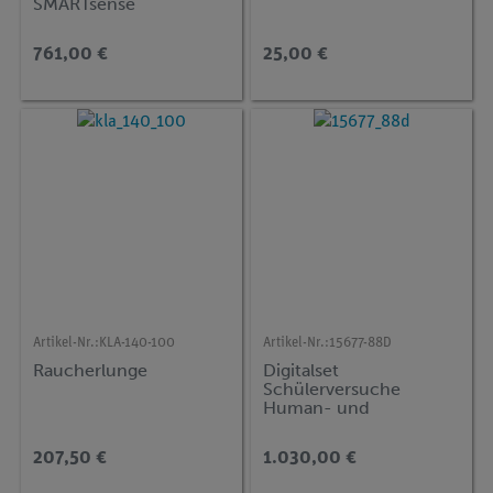
SMARTsense
761,00 €
25,00 €
Artikel-Nr.:
KLA-140-100
Artikel-Nr.:
15677-88D
Raucherlunge
Digitalset
Schülerversuche
Human- und
Elektrophysiologie für
11 Versuche, TESS
207,50 €
1.030,00 €
advanced Biologie HEP