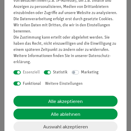
von Besucher:innen (z.B. IP-Adresse), um z.B. Inhalte und
Anzeigen zu personalisieren, Medien von Drittanbietern
einzubinden oder Zugriffe auf unsere Website zu analysieren.
Die Datenverarbeitung erfolgt erst durch gesetzte Cookies.
Wir teilen Daten mit Dritten, die wir in den Einstellungen
benennen.
Artikel-Nr.:
P8013300
Artikel-Nr.:
01846-01
Die Zustimmung kann erteilt oder abgelehnt werden. Sie
Nachweis von CO2 in
Handbuch
der Ausatemluft
Schülerversuche
haben das Recht, nicht einzuwilligen und die Einwilligung zu
Humanphysiologie,
einem späteren Zeitpunkt zu ändern oder zu widerrufen.
TESS advanced Biologie
Weitere Informationen finden Sie in unserer
Daten­schutz­
80,20 €
102,00 €
erklärung
.
Essenziell
Statistik
Marketing
Funktional
Weitere Einstellungen
Alle akzeptieren
Alle ablehnen
Auswahl akzeptieren