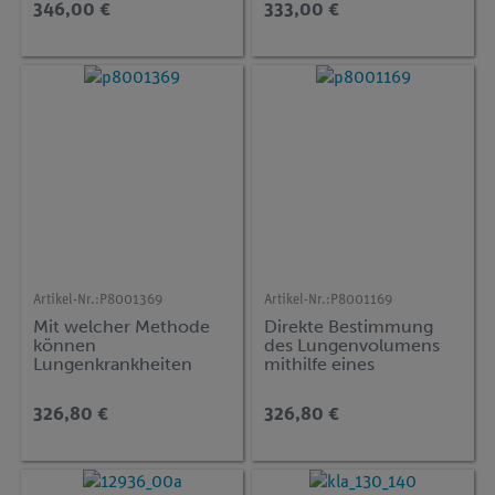
346,00 €
333,00 €
Artikel-Nr.:
P8001369
Artikel-Nr.:
P8001169
Mit welcher Methode
Direkte Bestimmung
können
des Lungenvolumens
Lungenkrankheiten
mithilfe eines
diagnostiziert werden?
Spirogramms mit Cobra
mit Cobra SMARTsense
SMARTsense
326,80 €
326,80 €
(Einsekundenkapazität)