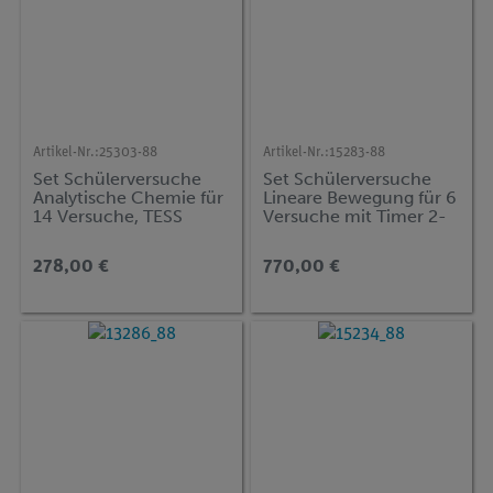
Artikel-Nr.:
25303-88
Artikel-Nr.:
15283-88
Set Schülerversuche
Set Schülerversuche
Analytische Chemie für
Lineare Bewegung für 6
14 Versuche, TESS
Versuche mit Timer 2-
advanced Chemie
1, TESS advanced
ACH-1
Physik ME-DYN
278,00 €
770,00 €