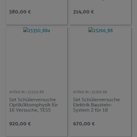
Bodenkoffer, TESS
advanced Biologie
580,00 €
314,00 €
Artikel-Nr.:
15350-88
Artikel-Nr.:
25266-88
Set Schülerversuche
Set Schülerversuche
Optik/Atomphysik für
Elektrik Baustein-
16 Versuche, TESS
System 2 für 18
advanced Physik OA
Versuche, TESS
advanced Physik EB-
920,00 €
670,00 €
IND