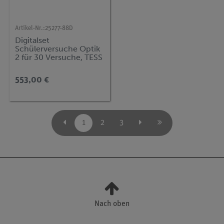
Artikel-Nr.:
25277-88D
Digitalset
Schülerversuche Optik
2 für 30 Versuche, TESS
advanced Physik OE-2
553,00 €
1
2
3
Nach oben