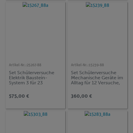
Artikel-Nr.:
25267-88
Artikel-Nr.:
15239-88
Set Schülerversuche
Set Schülerversuche
Elektrik Baustein-
Mechanische Geräte im
System 3 für 23
Alltag für 12 Versuche,
Versuche, TESS
TESS beginner Natur
advanced Physik EB-
und Technik NT-MEC
575,00 €
360,00 €
TRO