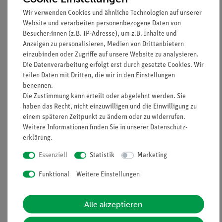
Elektrochemie für 29
Cobra SMARTsense
Wir verwenden Cookies und ähnliche Technologien auf unserer
Versuche, TESS
Website und verarbeiten personenbezogene Daten von
advanced Chemie ECH
Besucher:innen (z.B. IP-Adresse), um z.B. Inhalte und
1.127,60 €
424,00 €
Anzeigen zu personalisieren, Medien von Drittanbietern
405,00 €
einzubinden oder Zugriffe auf unsere Website zu analysieren.
Die Datenverarbeitung erfolgt erst durch gesetzte Cookies. Wir
teilen Daten mit Dritten, die wir in den Einstellungen
benennen.
Die Zustimmung kann erteilt oder abgelehnt werden. Sie
haben das Recht, nicht einzuwilligen und die Einwilligung zu
einem späteren Zeitpunkt zu ändern oder zu widerrufen.
Weitere Informationen finden Sie in unserer
Daten­schutz­
erklärung
.
Essenziell
Statistik
Marketing
Artikel-Nr.:
15511-88
Artikel-Nr.:
P9519569
Funktional
Weitere Einstellungen
Set Lehrerversuche
Speichern von Wind-
Mechanik 2 für 19
und Solarenergie in
Versuche, DEMO
einem Akku mit Cobra
Alle akzeptieren
advanced Physik MT-2
SMARTsense Code
1.030,00 €
2.614,80 €