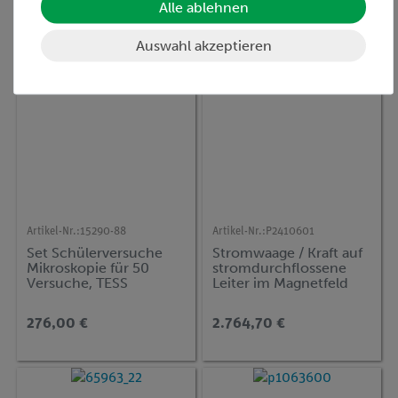
Alle ablehnen
Auswahl akzeptieren
Artikel-Nr.:
15290-88
Artikel-Nr.:
P2410601
Set Schülerversuche
Stromwaage / Kraft auf
Mikroskopie für 50
stromdurchflossene
Versuche, TESS
Leiter im Magnetfeld
advanced Biologie MIC
mit dem
Strommessgerät
276,00 €
2.764,70 €