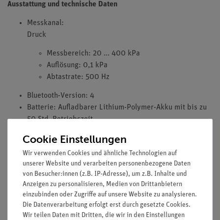
Ausstattung und technische Daten
Messkanal:
Druck
Messbereich: 20 ... 400 kPa
Auflösung: 0,1 kPa
Abtastrate: 500 Hz
Bluetooth-Version: 4
Batterie: Aufladbarer Lithium-Polymer-Akku mit bis zu
50 Std. Betriebszeit
Inklusive: Ladekabel USB-A zu USB-C
Cookie Einstellungen
Zugehöriger Anschlussschlauch und Spritze sind Teil des
Wir verwenden Cookies und ähnliche Technologien auf
Lieferumfangs.
unserer Website und verarbeiten personenbezogene Daten
von Besucher:innen (z.B. IP-Adresse), um z.B. Inhalte und
Anzeigen zu personalisieren, Medien von Drittanbietern
Versuche
einzubinden oder Zugriffe auf unsere Website zu analysieren.
Die Datenverarbeitung erfolgt erst durch gesetzte Cookies.
Wir teilen Daten mit Dritten, die wir in den Einstellungen