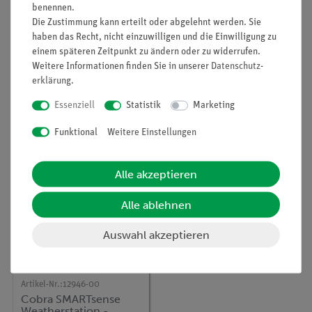
Zubehör
benennen.
Die Zustimmung kann erteilt oder abgelehnt werden. Sie
haben das Recht, nicht einzuwilligen und die Einwilligung zu
Media / Downloads
einem späteren Zeitpunkt zu ändern oder zu widerrufen.
Weitere Informationen finden Sie in unserer
Daten­schutz­
erklärung
.
Kunden interessierten sich auch
Essenziell
Statistik
Marketing
für…
Funktional
Weitere Einstellungen
Alle akzeptieren
Alle ablehnen
Auswahl akzeptieren
Artikel-Nr.:
12946-00
Cobra SMARTsense
Weatherstation -