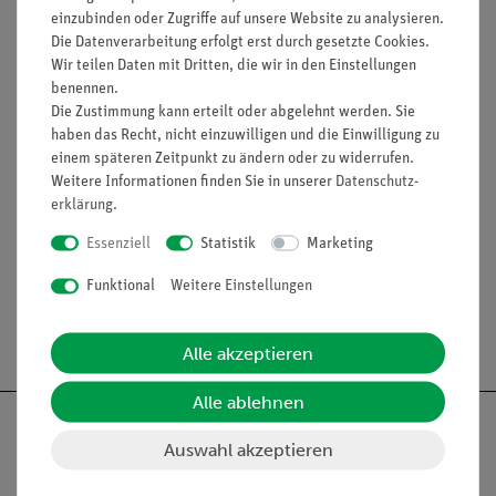
einzubinden oder Zugriffe auf unsere Website zu analysieren.
Spaltbreite: 0...0,8 mm
Die Datenverarbeitung erfolgt erst durch gesetzte Cookies.
Brennweite des Objektivs: f = 40 mm
Wir teilen Daten mit Dritten, die wir in den Einstellungen
Wellenlängenskale: 400...750 nm
benennen.
Teilung: 10 nm
Die Zustimmung kann erteilt oder abgelehnt werden. Sie
Maße (mm): 110 x 55 x 23
haben das Recht, nicht einzuwilligen und die Einwilligung zu
Reagenzgläser, Ø x L: 6 x 27 mm
einem späteren Zeitpunkt zu ändern oder zu widerrufen.
Weitere Informationen finden Sie in unserer
Daten­schutz­
erklärung
.
Media / Downloads
Essenziell
Statistik
Marketing
Funktional
Weitere Einstellungen
Versandkostenfrei ab 300,- €
Alle akzeptieren
Alle ablehnen
Auswahl akzeptieren
Nach oben