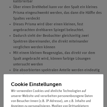
kalibrierbar
Über einen Drehhebel kann vor den Spalt ein kleines
Prisma eingeschwenkt werden, das dann die Hälfte des
Spaltes verdeckt
Dieses Prisma wird über einen kleinen, fest
angebrachten drehbaren Spiegel beleuchtet.
Dadurch sieht der Beobachter gleichzeitig zwei
Spektren übereinander, die direkt miteinander
verglichen werden können
Mit einem kleinen Reagenzglas, das direkt vor dem
Spalt angebracht wird, können farbige Lösungen
untersucht werden
Die absorbierten spektralen Anteile werden eindeutig
identifiziert, wenn über das Vergleichsprisma das
Spektrum der Lichtquelle betrachtet wird
Cookie Einstellungen
Fünf passende kleine Reagenzgläser und ein Etui
Wir verwenden Cookies und ähnliche Technologien auf
gehören zum Lieferumfang
unserer Website und verarbeiten personenbezogene Daten
von Besucher:innen (z.B. IP-Adresse), um z.B. Inhalte und
Ausstattung und technische Daten
Anzeigen zu personalisieren, Medien von Drittanbietern