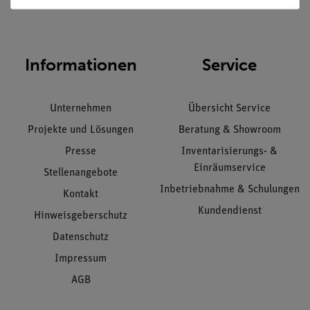
Informationen
Service
Unternehmen
Übersicht Service
Projekte und Lösungen
Beratung & Showroom
Presse
Inventarisierungs- &
Einräumservice
Stellenangebote
Inbetriebnahme & Schulungen
Kontakt
Kundendienst
Hinweisgeberschutz
Datenschutz
Impressum
AGB