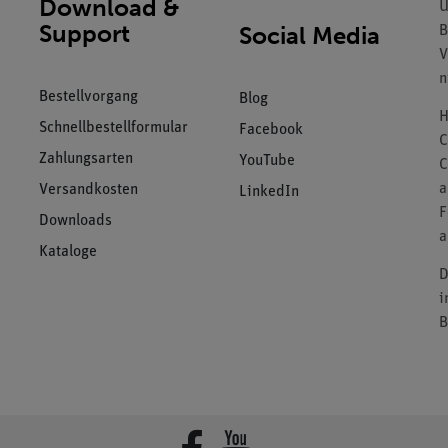
Download &
U
Support
Social Media
B
V
n
Bestellvorgang
Blog
H
Schnellbestellformular
Facebook
C
Zahlungsarten
YouTube
C
a
Versandkosten
LinkedIn
F
Downloads
a
Kataloge
D
i
B