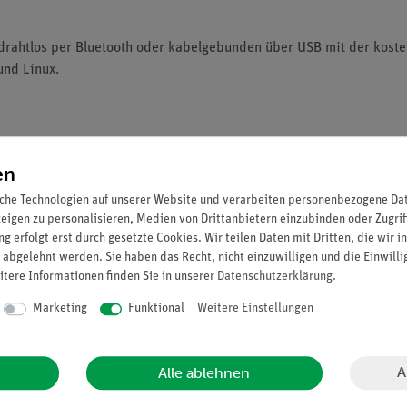
drahtlos per Bluetooth oder kabelgebunden über USB mit der kost
und Linux.
en
ndgerät und der kostenlosen
measureAPP
.
 für bis zu 50 Unterrichtsstunden mit einer Akkuladung.
che Technologien auf unserer Website und verarbeiten personenbezogene Date
räzision.
zeigen zu personalisieren, Medien von Drittanbietern einzubinden oder Zugrif
g erfolgt erst durch gesetzte Cookies. Wir teilen Daten mit Dritten, die wir 
t in der Umwelt.
 abgelehnt werden. Sie haben das Recht, nicht einzuwilligen und die Einwill
 expert unit Röntgengerät, 35 kV (Artikelnummer 09057-99) einges
itere Informationen finden Sie in unserer
Daten­schutz­erklärung
.
rahlung
und kann neben der Messwerterfassung die erkannten Stra
Marketing
Funktional
Weitere Einstellungen
A
Alle ablehnen