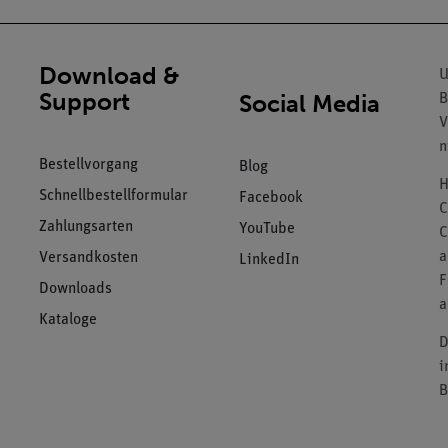
Download &
U
Support
Social Media
B
V
n
Bestellvorgang
Blog
H
Schnellbestellformular
Facebook
C
Zahlungsarten
YouTube
C
a
Versandkosten
LinkedIn
F
Downloads
a
Kataloge
D
i
B