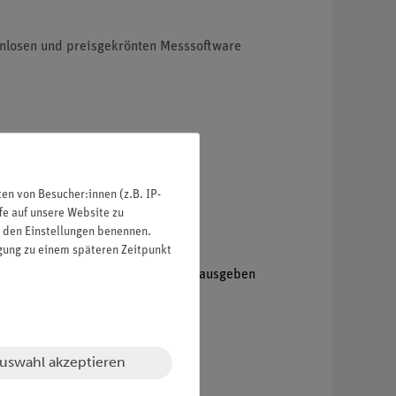
enlosen und preisgekrönten Messsoftware
n von Besucher:innen (z.B. IP-
fe auf unsere Website zu
in den Einstellungen benennen.
igung zu einem späteren Zeitpunkt
etzt werden.
hlungsimpulse über ein Tonsignal ausgeben
uswahl akzeptieren