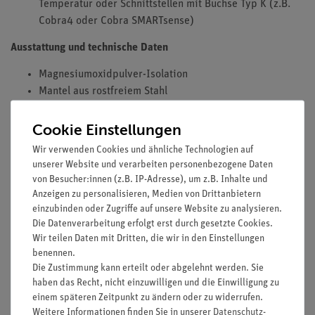
Temperatur oder Schnittstellen mit Buchse Typ K (z.B.
Cobra4 oder Cobra SMARTsense)
Ausstattung und technische Daten
Magnesiumoxidpulver-Isolation
Mantel aus rostfreiem Stahl
Messbereich: -40...+1300°C
Ansprechzeit: < 1 s
Cookie Einstellungen
mit aufgeschraubter Schutzhülle
Wir verwenden Cookies und ähnliche Technologien auf
Länge der Zuleitung: 2 m
unserer Website und verarbeiten personenbezogene Daten
Sensorlänge: 100 mm
von Besucher:innen (z.B. IP-Adresse), um z.B. Inhalte und
Durchmesser des Sensors im Messbereich: 0,5 mm
Anzeigen zu personalisieren, Medien von Drittanbietern
einzubinden oder Zugriffe auf unsere Website zu analysieren.
Die Datenverarbeitung erfolgt erst durch gesetzte Cookies.
Wir teilen Daten mit Dritten, die wir in den Einstellungen
benennen.
Die Zustimmung kann erteilt oder abgelehnt werden. Sie
haben das Recht, nicht einzuwilligen und die Einwilligung zu
Versandkostenfrei ab 300,- €
einem späteren Zeitpunkt zu ändern oder zu widerrufen.
Weitere Informationen finden Sie in unserer
Daten­schutz­