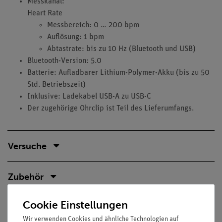
Messkanal:
Heart Rate
Messbereich: 0 … 200 bpm
Auflösung: 1 bpm
Abtastrate: bis zu 10 Hz (Bluetooth und USB)
Bluetooth-Version: 5.0
Batterie: Aufladbarer Lithium-Polymer-Akku (bis zu 50
Std. Betriebszeit)
Inklusive: Ladekabel USB-A zu USB-C
Der zugehörige Ohrclip ist Teil des Lieferumfangs.
Versuche
Zubehör
Cookie Einstellungen
Media / Downloads
Wir verwenden Cookies und ähnliche Technologien auf