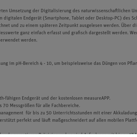
ten Umsetzung der Digitalisierung des naturwissenschaftlichen Unt
m digitalen Endgerät (Smartphone, Tablet oder Desktop-PC) des S
ichnet und zu einem späteren Zeitpunkt ausgelesen werden. Über d
swerte ganz einfach erfasst und grafisch dargestellt werden. We
verwendet werden.
sung im pH-Bereich 4 - 10, um beispielsweise das Düngen von Pfl
oth-fähigen Endgerät und der kostenlosen measureAPP.
s 70 Messgrößen für alle Fachbereiche.
rmanagement für bis zu 50 Unterrichtsstunden mit einer Akkuladung
rstützt perfekt und läuft maßgeschneidert auf allen mobilen Platt
kunde garantieren Präzision und es sind Aufnahmen mit bis zu 17 