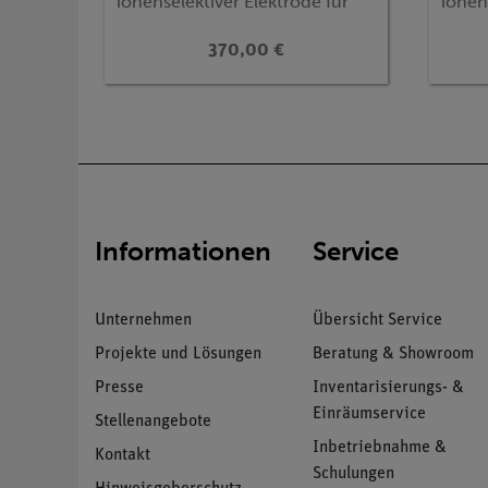
ionenselektiver Elektrode für
ionens
Calcium 0,4 ... 4000 mg/l
Chlori
(Bluetooth)
(Blue
370,00 €
Informationen
Service
Unternehmen
Übersicht Service
Projekte und Lösungen
Beratung & Showroom
Presse
Inventarisierungs- &
Einräumservice
Stellenangebote
Inbetriebnahme &
Kontakt
Schulungen