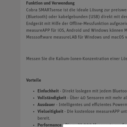
Funktion und Verwendung
Cobra SMARTsense ist die ideale Lösung zur preiswer
(Bluetooth) oder kabelgebunden (USB) direkt mit de
Endgerät mit Hilfe der Offline-Messfunktion aufgeze
measureAPP für iOS, Android und Windows können Mes
Messsoftware measureLAB für Windows und macOS 
Messen Sie die Kalium-Ionen-Konzentration einer Lö
Vorteile
Einfachheit
- Direkt loslegen mit jedem Blueto
Vollständigkeit
- Über 40 Sensoren mit mehr al
Ausdauer
- Intelligentes und effizientes Powe
Vielseitigkeit
- Die kostenlose measureAPP unte
bereit.
Performance
- Bis zu 32.000 Messwerte pro Se