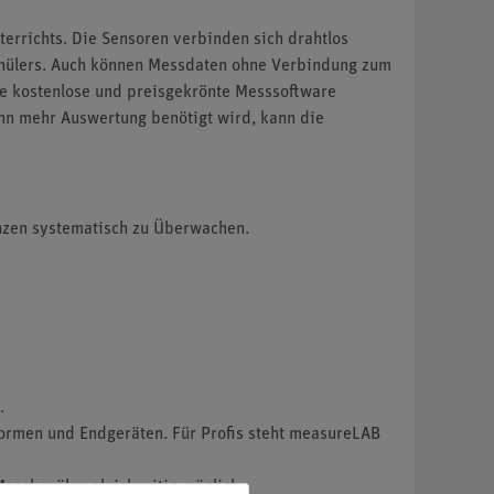
errichts. Die Sensoren verbinden sich drahtlos
chülers. Auch können Messdaten ohne Verbindung zum
ie kostenlose und preisgekrönte Messsoftware
nn mehr Auswertung benötigt wird, kann die
anzen systematisch zu Überwachen.
.
formen und Endgeräten. Für Profis steht measureLAB
Messkanälen gleichzeitig möglich.