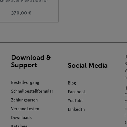
elektiver Elektrode für
d 1,8 ... 3550 mg/l
tooth)
370,00 €
Download &
U
Support
Social Media
B
V
n
Bestellvorgang
Blog
H
Schnellbestellformular
Facebook
C
Zahlungsarten
YouTube
C
a
Versandkosten
LinkedIn
F
Downloads
a
Kataloge