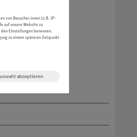
ch per USB möglich.
n von Besucher:innen (z.B. IP-
fe auf unsere Website zu
in den Einstellungen benennen.
igung zu einem späteren Zeitpunkt
uswahl akzeptieren
 ist.