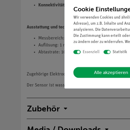
Konnektivität
- Schnelles Verbinden der Sensor
Cookie Einstellung
Wir verwenden Cookies und ähnli
Adresse), um z.B. Inhalte und An
Ausstattung und technische Daten
analysieren. Die Datenverarbeitun
Die Zustimmung kann erteilt oder
Messbereich: 0,4 ... 3900 mg/l
zu ändern oder zu widerrufen. We
Auflösung: 1 mg/l
Essenziell
Statistik
Abtastrate: 10 Hz
Alle akzeptieren
Zugehörige Elektrode ist Teil des Lieferumfangs.
Der Sensor ist wasserdicht nach IP67. Er benötigt ein
Zubehör
Media / Downloads