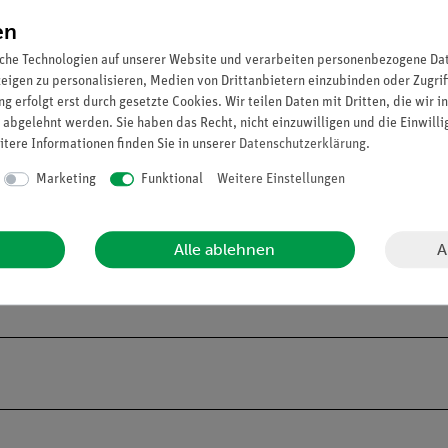
en und Datenaustausch über Bluetooth - für viele Sensoren zusätzli
en
che Technologien auf unserer Website und verarbeiten personenbezogene Date
zeigen zu personalisieren, Medien von Drittanbietern einzubinden oder Zugrif
g erfolgt erst durch gesetzte Cookies. Wir teilen Daten mit Dritten, die wir 
 abgelehnt werden. Sie haben das Recht, nicht einzuwilligen und die Einwill
itere Informationen finden Sie in unserer
Daten­schutz­erklärung
.
Marketing
Funktional
Weitere Einstellungen
A
Alle ablehnen
e Batterie (Knopfzelle CR2032), die im Lieferumfang nicht enthalten