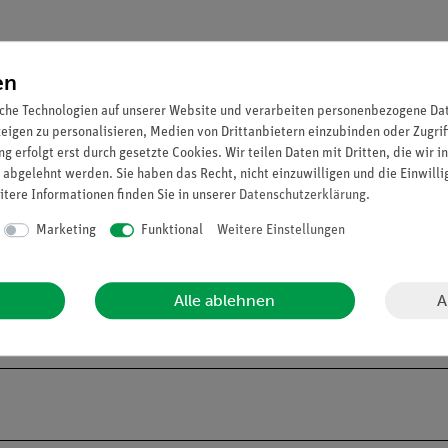
en
che Technologien auf unserer Website und verarbeiten personenbezogene Date
zeigen zu personalisieren, Medien von Drittanbietern einzubinden oder Zugrif
g erfolgt erst durch gesetzte Cookies. Wir teilen Daten mit Dritten, die wir 
 abgelehnt werden. Sie haben das Recht, nicht einzuwilligen und die Einwill
520 nm (Grün), 470 nm (Blau), 430 nm (Violett)
itere Informationen finden Sie in unserer
Daten­schutz­erklärung
.
Marketing
Funktional
Weitere Einstellungen
 bis zu 50 Std. Betriebszeit.
ren Lithium-Polymer-Akku.
A
Alle ablehnen