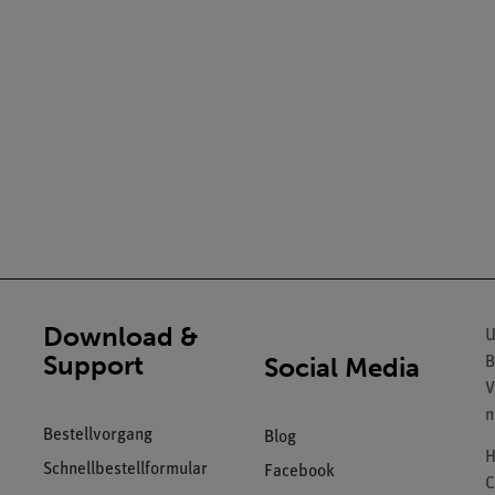
Download &
U
Support
Social Media
B
V
n
Bestellvorgang
Blog
H
Schnellbestellformular
Facebook
C