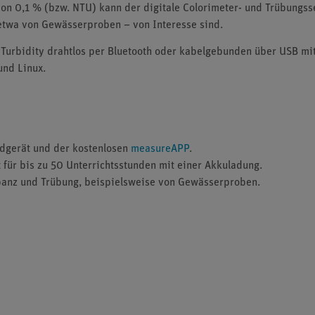
von 0,1 % (bzw. NTU) kann der digitale Colorimeter- und Trübungs­s
etwa von Gewässerproben – von Interesse sind.
Turbidity drahtlos per Bluetooth oder kabelgebunden über USB mi
und Linux.
ndgerät und der kostenlosen
measureAPP
.
 für bis zu 50 Unterrichtsstunden mit einer Akkuladung.
banz und Trübung, beispielsweise von Gewässerproben.