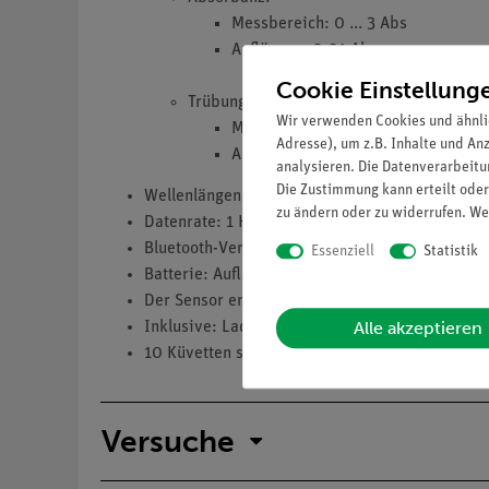
Messbereich: 0 ... 3 Abs
Auflösung: 0,01 Abs
Cookie Einstellung
Trübung:
Wir verwenden Cookies und ähnli
Messbereich: 0 ... 400 NTU
Adresse), um z.B. Inhalte und An
Auflösung: 0,1 NTU
analysieren. Die Datenverarbeitun
Die Zustimmung kann erteilt oder
Wellenlängen: 650 nm (Rot), 611 nm (Orange), 
zu ändern oder zu widerrufen. We
Datenrate: 1 Hz
Bluetooth-Version: 5.4
Essenziell
Statistik
Batterie: Aufladbarer Lithium-Polymer-Akku mit
Der Sensor enthält einen über USB-C aufladba
Alle akzeptieren
Inklusive: Ladekabel USB-A zu USB-C.
10 Küvetten sind im Lieferumfang enthalten.
Versuche