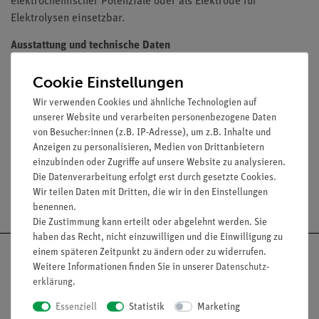
elektrochemischer Potenziale oder als Elektrode für
Elektrolysen einsetzbar.
Ausstattung und technische Daten
Platinelektrode im Schutzrohr
Cookie Einstellungen
Glasschaft-Durchmesser: 8 mm
Wir verwenden Cookies und ähnliche Technologien auf
Glasschaft-Länge: ca. 80 mm
unserer Website und verarbeiten personenbezogene Daten
Gesamt-Länge: ca. 120 mm
von Besucher:innen (z.B. IP-Adresse), um z.B. Inhalte und
Anzeigen zu personalisieren, Medien von Drittanbietern
einzubinden oder Zugriffe auf unsere Website zu analysieren.
Die Datenverarbeitung erfolgt erst durch gesetzte Cookies.
Wir teilen Daten mit Dritten, die wir in den Einstellungen
Versandkostenfrei ab 300,- €
benennen.
Die Zustimmung kann erteilt oder abgelehnt werden. Sie
haben das Recht, nicht einzuwilligen und die Einwilligung zu
einem späteren Zeitpunkt zu ändern oder zu widerrufen.
Weitere Informationen finden Sie in unserer
Daten­schutz­
erklärung
.
Nach oben
Essenziell
Statistik
Marketing