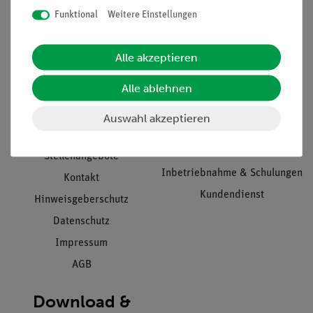
Funktional
Weitere Einstellungen
Informationen
Service
Alle akzeptieren
Alle ablehnen
Unternehmen
Übersicht Service
Projekte und Lösungen
Beratung & Showroom
Auswahl akzeptieren
Presse
Inventarisierungs- &
Einräumservice
Stellenangebote
Inbetriebnahme & Schulungen
Kontakt
Kundendienst
Hinweisgeberschutz
Datenschutz
Impressum
AGB
Download &