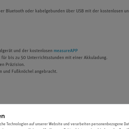
er Bluetooth oder kabelgebunden über USB mit der kostenlosen u
ndgerät und der kostenlosen
measureAPP
 für bis zu 50 Unterrichtsstunden mit einer Akkuladung.
en Präzision.
en und Fußknöchel angebracht.
en
nd USB)
che Technologien auf unserer Website und verarbeiten personenbezogene Date