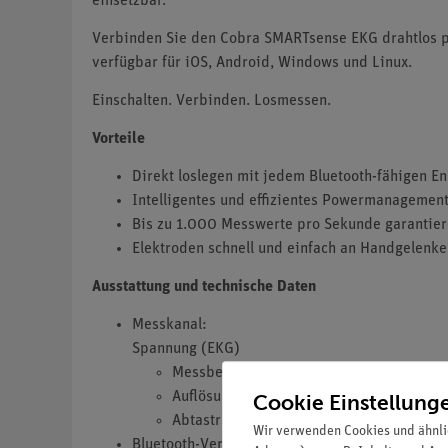
einsetzbar.
Verbinden Sie den Cobra SMARTsense EKG drahtlos p
verfügbar für iOS, Android, Windows und Linux.
Einschalten. Verbinden. Losmessen.
Vorteile
Direkt loslegen mit jedem Bluetooth-fähigen E
Intelligentes und effizientes Powermanagement
Bis zu 1.000 Messwerte pro Sekunde garantier
Elektroden schnell und einfach an Handgelenk
Ausstattung und technische Daten
Messkanal:
Spannung (EKG)
Messbereich: 0 … 4,5 mV
Auflösung: 4,5 µV
Cookie Einstellung
Abtastrate: bis zu 1000 Hz (Bluetooth u
Wir verwenden Cookies und ähnli
Bluetooth-Version: 5.0