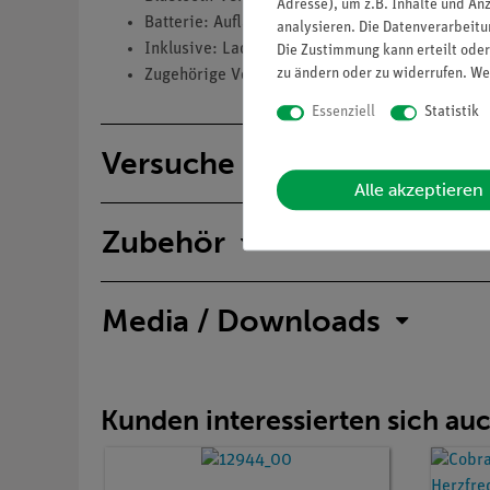
Adresse), um z.B. Inhalte und An
Batterie: Aufladbarer Lithium-Polymer-Akku (bi
analysieren. Die Datenverarbeitun
Inklusive: Ladekabel USB-A zu USB-C
Die Zustimmung kann erteilt oder
zu ändern oder zu widerrufen. We
Zugehörige Verbindungsleitungen und 6 EKG-El
Essenziell
Statistik
Versuche
Alle akzeptieren
Zubehör
Media / Downloads
Kunden interessierten sich au