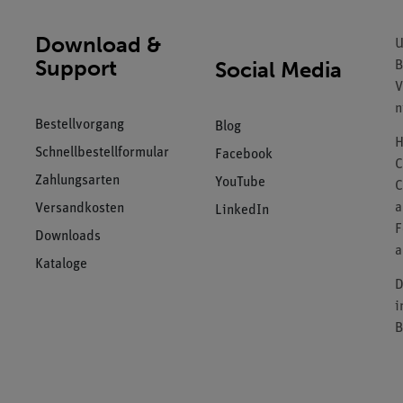
Download &
U
Support
Social Media
B
V
n
Bestellvorgang
Blog
H
Schnellbestellformular
Facebook
C
Zahlungsarten
YouTube
C
a
Versandkosten
LinkedIn
F
Downloads
a
Kataloge
D
i
B