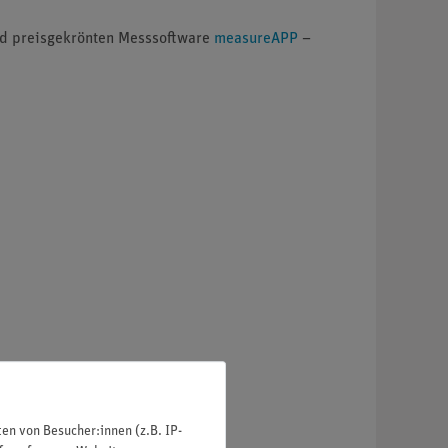
nd preisgekrönten Messsoftware
measureAPP
–
n von Besucher:innen (z.B. IP-