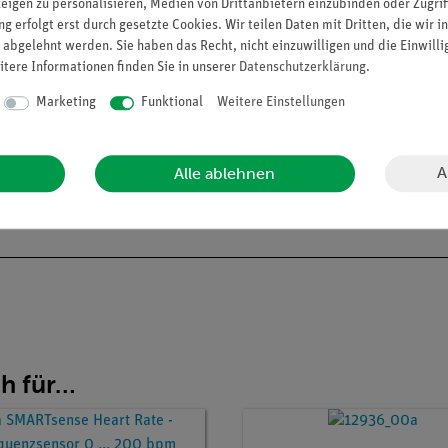
zeigen zu personalisieren, Medien von Drittanbietern einzubinden oder Zugrif
s zu 50 Std. Betriebszeit)
g erfolgt erst durch gesetzte Cookies. Wir teilen Daten mit Dritten, die wir 
 abgelehnt werden. Sie haben das Recht, nicht einzuwilligen und die Einwill
itere Informationen finden Sie in unserer
Daten­schutz­erklärung
.
ektroden im Lieferumfang enthalten
Marketing
Funktional
Weitere Einstellungen
A
Alle ablehnen
ch für…