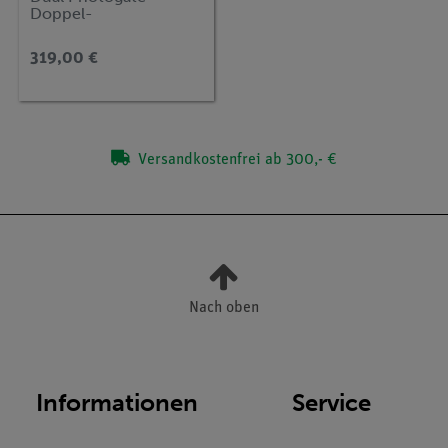
Doppel-
Gabellichtschranke 0
... ∞ s (Bluetooth +
319,00 €
USB)
Versandkostenfrei ab 300,- €
Nach oben
Informationen
Service