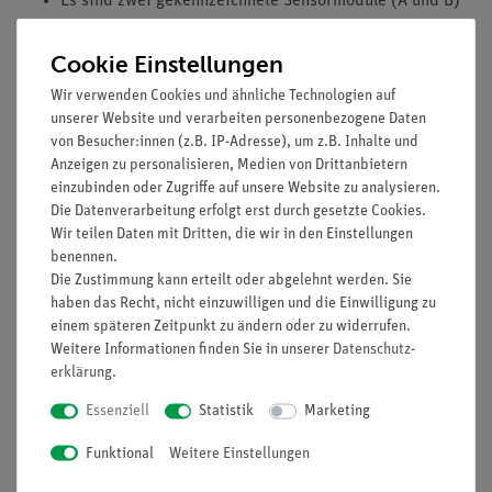
Es sind zwei gekennzeichnete Sensormodule (A und B)
enthalten, die über ein Kabel miteinander verbunden
werden können.
Cookie Einstellungen
Sensor A besitzt einen Einschaltknopf sowie zwei
Wir verwenden Cookies und ähnliche Technologien auf
LEDs zur Kennzeichnung des Bluetooth Status und
unserer Website und verarbeiten personenbezogene Daten
des Akku-Ladezustands.
von Besucher:innen (z.B. IP-Adresse), um z.B. Inhalte und
Sensor B besitzt zwei LEDs zur Kennzeichnung des
Anzeigen zu personalisieren, Medien von Drittanbietern
Betriebszustandes und des Funktionszustands.
einzubinden oder Zugriffe auf unsere Website zu analysieren.
Die Datenverarbeitung erfolgt erst durch gesetzte Cookies.
Die Leitung für die Verbindung der Sensoren A und B
Wir teilen Daten mit Dritten, die wir in den Einstellungen
wird mitgeliefert.
benennen.
Beide Sensormodule besitzen eine Vielzahl an
Die Zustimmung kann erteilt oder abgelehnt werden. Sie
Gewindebuchsen, in die entsprechende Stiele
haben das Recht, nicht einzuwilligen und die Einwilligung zu
eingeschraubt werden können, um einen sicheren und
einem späteren Zeitpunkt zu ändern oder zu widerrufen.
genauen Versuchsaufbau zu realisieren.
Weitere Informationen finden Sie in unserer
Daten­schutz­
erklärung
.
Essenziell
Statistik
Marketing
Versuche
Funktional
Weitere Einstellungen