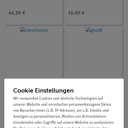
42,30 €
15,90 €
Artikel-Nr.:
CHE-881109034
Artikel-Nr.:
CHE-882117622
Cookie Einstellungen
L-Glutaminsäure, 250 g
Glyceringelatine nach
Wir verwenden Cookies und ähnliche Technologien auf
Kaiser, 25 ml
unserer Website und verarbeiten personenbezogene Daten
von Besucher:innen (z.B. IP-Adresse), um z.B. Inhalte und
Anzeigen zu personalisieren, Medien von Drittanbietern
22,90 €
5,00 €
einzubinden oder Zugriffe auf unsere Website zu analysieren.