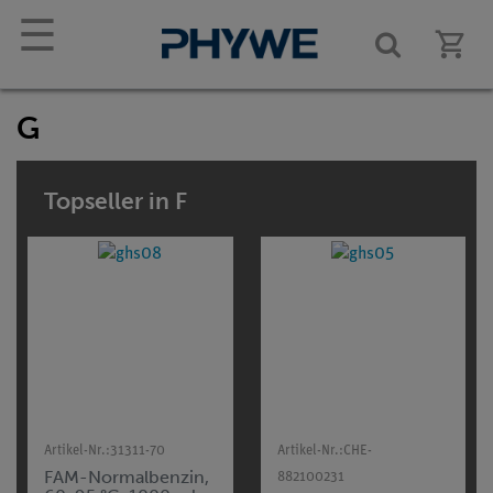
☰
G
Topseller in F
Artikel-Nr.:
31311-70
Artikel-Nr.:
CHE-
FAM-Normalbenzin,
882100231