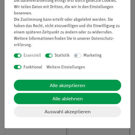
Die Datenverarbeitung erfolgt erst durch gesetzte Cookies.
Wir teilen Daten mit Dritten, die wir in den Einstellungen
benennen.
Die Zustimmung kann erteilt oder abgelehnt werden. Sie
haben das Recht, nicht einzuwilligen und die Einwilligung zu
einem späteren Zeitpunkt zu ändern oder zu widerrufen.
Weitere Informationen finden Sie in unserer
Daten­schutz­
erklärung
.
Essenziell
Statistik
Marketing
Funktional
Weitere Einstellungen
Artikel-Nr.:
CHE-881101041
Artikel-Nr.:
CHE-881111923
D(+)-Glucose, 1000 g
Gummi, arabisch, 50 g
Alle akzeptieren
Alle ablehnen
24,10 €
5,40 €
Auswahl akzeptieren