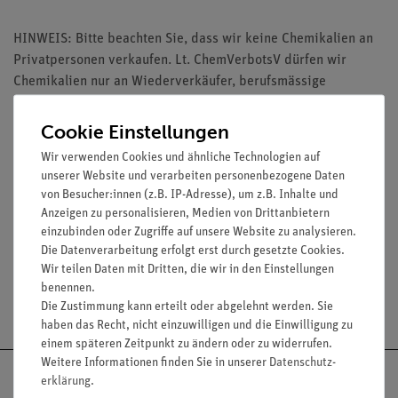
HINWEIS: Bitte beachten Sie, dass wir keine Chemikalien an
Privatpersonen verkaufen. Lt. ChemVerbotsV dürfen wir
Chemikalien nur an Wiederverkäufer, berufsmässige
Verwender und öffentliche Forschungs-, Untersuchungs- und
Lehranstalten abgeben.
Cookie Einstellungen
Wir verwenden Cookies und ähnliche Technologien auf
unserer Website und verarbeiten personenbezogene Daten
von Besucher:innen (z.B. IP-Adresse), um z.B. Inhalte und
Anzeigen zu personalisieren, Medien von Drittanbietern
Media / Downloads
einzubinden oder Zugriffe auf unsere Website zu analysieren.
Die Datenverarbeitung erfolgt erst durch gesetzte Cookies.
Wir teilen Daten mit Dritten, die wir in den Einstellungen
benennen.
Versandkostenfrei ab 300,- €
Die Zustimmung kann erteilt oder abgelehnt werden. Sie
haben das Recht, nicht einzuwilligen und die Einwilligung zu
einem späteren Zeitpunkt zu ändern oder zu widerrufen.
Weitere Informationen finden Sie in unserer
Daten­schutz­
erklärung
.