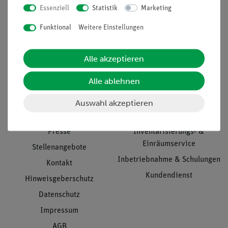
Essenziell
Statistik
Marketing
Nach oben
Funktional
Weitere Einstellungen
Alle akzeptieren
Informationen
Service
Alle ablehnen
Unternehmen
Übersicht Service
Auswahl akzeptieren
Projekte und Lösungen
Beratung & Showroom
Presse
Inventarisierungs- &
Einräumservice
Stellenangebote
Inbetriebnahme & Schulungen
Kontakt
Kundendienst
Hinweisgeberschutz
Datenschutz
Impressum
AGB