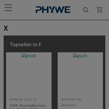
☰
X
Topseller in F
Artikel-Nr.:
31311-70
Artikel-Nr.:
CHE-
FAM-Normalbenzin,
882100231