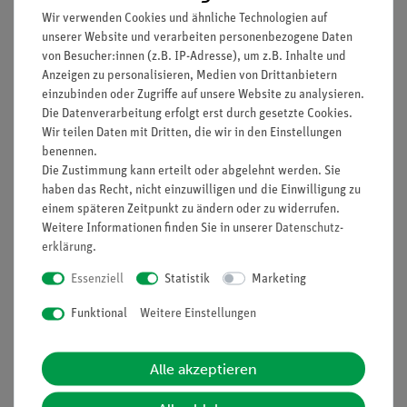
Xylol, 99%
Xylol, 99%
Wir verwenden Cookies und ähnliche Technologien auf
Isomerengemisch, 100
Isomerengemisch, 250
ml
ml
unserer Website und verarbeiten personenbezogene Daten
von Besucher:innen (z.B. IP-Adresse), um z.B. Inhalte und
Anzeigen zu personalisieren, Medien von Drittanbietern
6,50 €
9,20 €
einzubinden oder Zugriffe auf unsere Website zu analysieren.
Die Datenverarbeitung erfolgt erst durch gesetzte Cookies.
Wir teilen Daten mit Dritten, die wir in den Einstellungen
benennen.
Die Zustimmung kann erteilt oder abgelehnt werden. Sie
haben das Recht, nicht einzuwilligen und die Einwilligung zu
einem späteren Zeitpunkt zu ändern oder zu widerrufen.
Weitere Informationen finden Sie in unserer
Daten­schutz­
erklärung
.
Essenziell
Statistik
Marketing
Funktional
Weitere Einstellungen
Artikel-Nr.:
CHE-881408111
Artikel-Nr.:
09056-07
Xylenolorange
XR 4.0 X-ray
Tetranatriumsalz, 1 g
Chemikalien-Satz für
Alle akzeptieren
Kantenabsorption, 1
Satz