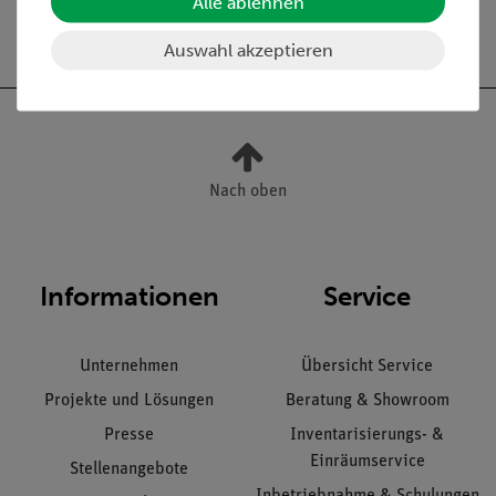
Alle ablehnen
25,90 €
1.090,50 €
Auswahl akzeptieren
Nach oben
Informationen
Service
Unternehmen
Übersicht Service
Projekte und Lösungen
Beratung & Showroom
Presse
Inventarisierungs- &
Einräumservice
Stellenangebote
Inbetriebnahme & Schulungen